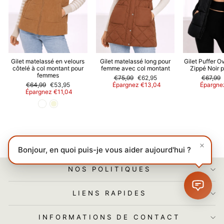
Gilet matelassé en velours
Gilet matelassé long pour
Gilet Puffer O
côtelé à col montant pour
femme avec col montant
Zippé Noir
femmes
Prix
Prix
Prix
€75,99
€62,95
€67,99
Prix
Prix
régulier
réduit
régulier
€64,99
€53,95
Épargnez €13,04
Épargne
régulier
réduit
Épargnez €11,04
Bonjour, en quoi puis-je vous aider aujourd'hui ?
NOS POLITIQUES
LIENS RAPIDES
INFORMATIONS DE CONTACT