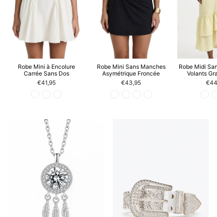
Robe Mini à Encolure
Robe Mini Sans Manches
Robe Midi Sa
Carrée Sans Dos
Asymétrique Froncée
Volants Gr
€41,95
€43,95
€44