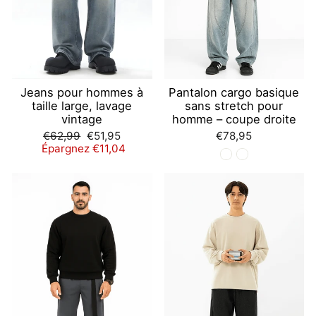
Jeans pour hommes à
Pantalon cargo basique
taille large, lavage
sans stretch pour
vintage
homme – coupe droite
Prix
Prix
€62,99
€51,95
€78,95
régulier
réduit
Épargnez €11,04