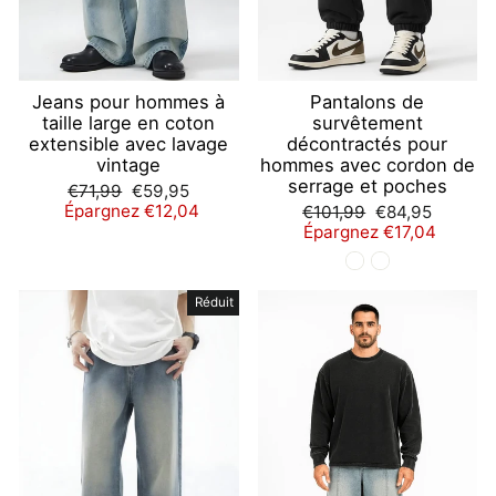
Jeans pour hommes à
Pantalons de
taille large en coton
survêtement
extensible avec lavage
décontractés pour
vintage
hommes avec cordon de
serrage et poches
Prix
Prix
€71,99
€59,95
régulier
réduit
Épargnez €12,04
Prix
Prix
€101,99
€84,95
régulier
réduit
Épargnez €17,04
Réduit