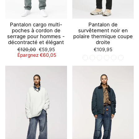
Pantalon cargo multi-
Pantalon de
poches à cordon de
survêtement noir en
serrage pour hommes -
polaire thermique coupe
décontracté et élégant
droite
Prix
Prix
€120,00
€59,95
€109,95
régulier
réduit
Épargnez €60,05