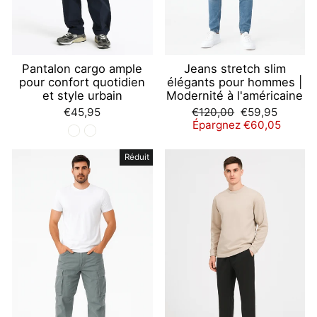
Pantalon cargo ample
Jeans stretch slim
pour confort quotidien
élégants pour hommes |
et style urbain
Modernité à l'américaine
Prix
Prix
€45,95
€120,00
€59,95
régulier
réduit
Épargnez €60,05
Réduit