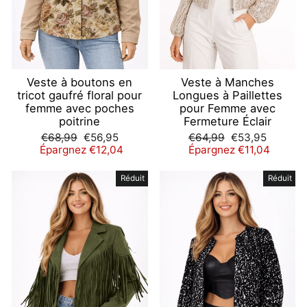
Veste à boutons en
Veste à Manches
tricot gaufré floral pour
Longues à Paillettes
femme avec poches
pour Femme avec
poitrine
Fermeture Éclair
Prix
Prix
Prix
Prix
€68,99
€56,95
€64,99
€53,95
régulier
réduit
régulier
réduit
Épargnez €12,04
Épargnez €11,04
Réduit
Réduit