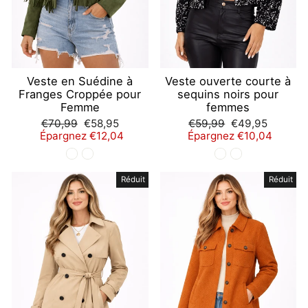
Veste en Suédine à
Veste ouverte courte à
Franges Croppée pour
sequins noirs pour
Femme
femmes
Prix
Prix
Prix
Prix
€70,99
€58,95
€59,99
€49,95
régulier
réduit
régulier
réduit
Épargnez €12,04
Épargnez €10,04
Réduit
Réduit