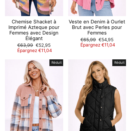
Chemise Shacket à
Veste en Denim à Ourlet
Imprimé Azteque pour
Brut avec Perles pour
Femmes avec Design
Femmes
Élégant
Prix
Prix
€65,99
€54,95
régulier
réduit
Prix
Prix
Épargnez €11,04
€63,99
€52,95
régulier
réduit
Épargnez €11,04
Réduit
Réduit