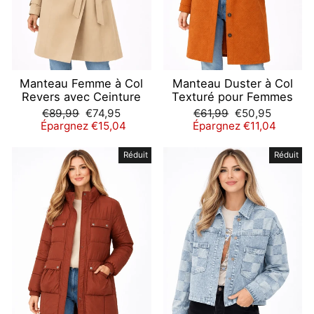
Manteau Femme à Col
Manteau Duster à Col
Revers avec Ceinture
Texturé pour Femmes
Prix
Prix
Prix
Prix
€89,99
€74,95
€61,99
€50,95
régulier
réduit
régulier
réduit
Épargnez €15,04
Épargnez €11,04
Réduit
Réduit