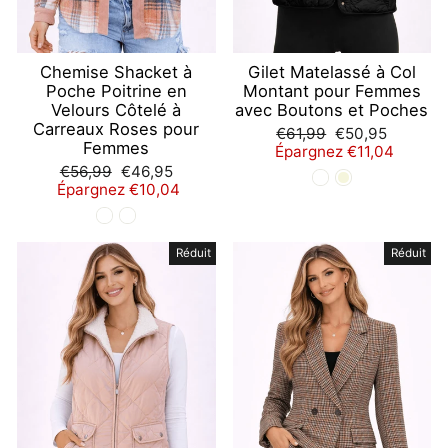
Chemise Shacket à
Gilet Matelassé à Col
Poche Poitrine en
Montant pour Femmes
Velours Côtelé à
avec Boutons et Poches
Carreaux Roses pour
Prix
Prix
€61,99
€50,95
Femmes
régulier
réduit
Épargnez €11,04
Prix
Prix
€56,99
€46,95
régulier
réduit
Épargnez €10,04
Réduit
Réduit