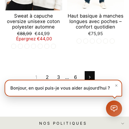
Sweat à capuche
Haut basique à manches
oversize unisexe coton
longues avec poches –
polyester automne
confort quotidien
Prix
Prix
€88,99
€44,99
€75,95
régulier
réduit
Épargnez €44,00
1
2
3
…
6
Suivant
Bonjour, en quoi puis-je vous aider aujourd'hui ?
NOS POLITIQUES