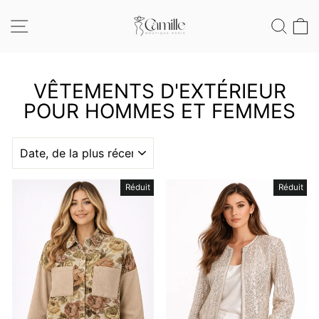
Passer
au
NAVIGATION
REC
contenu
VÊTEMENTS D'EXTÉRIEUR
POUR HOMMES ET FEMMES
APPLIQUER
Réduit
Réduit