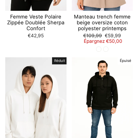
Femme Veste Polaire
Manteau trench femme
Zippée Doublée Sherpa
beige oversize coton
Confort
polyester printemps
Prix
Prix
€42,95
€109,99
€59,99
régulier
réduit
Épargnez €50,00
Réduit
Épuisé