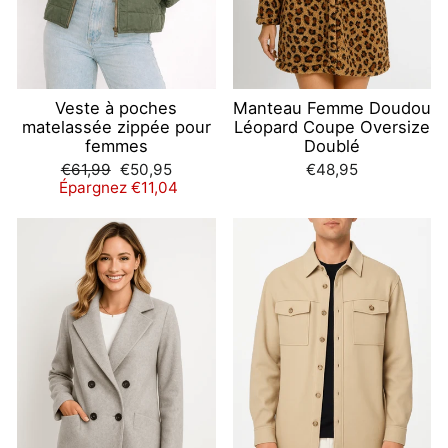
Veste à poches
Manteau Femme Doudou
matelassée zippée pour
Léopard Coupe Oversize
femmes
Doublé
Prix
Prix
€61,99
€50,95
€48,95
régulier
réduit
Épargnez €11,04