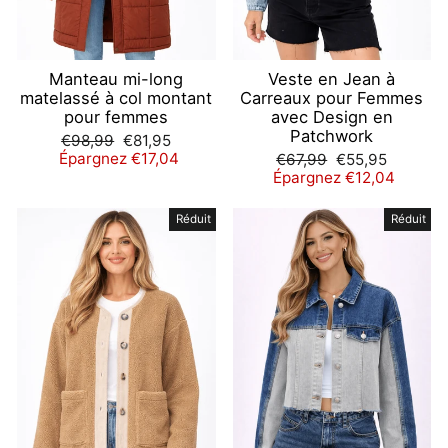
Manteau mi-long
Veste en Jean à
matelassé à col montant
Carreaux pour Femmes
pour femmes
avec Design en
Patchwork
Prix
Prix
€98,99
€81,95
régulier
réduit
Épargnez €17,04
Prix
Prix
€67,99
€55,95
régulier
réduit
Épargnez €12,04
Réduit
Réduit