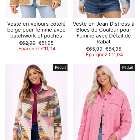
Veste en velours côtelé
Veste en Jean Distress à
beige pour femme avec
Blocs de Couleur pour
patchwork et poches
Femme avec Détail de
Rabat
Prix
Prix
€62,99
€51,95
régulier
réduit
Épargnez €11,04
Prix
Prix
€65,99
€54,95
régulier
réduit
Épargnez €11,04
Réduit
Réduit