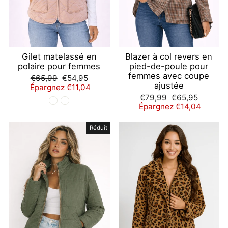
Gilet matelassé en
Blazer à col revers en
polaire pour femmes
pied-de-poule pour
femmes avec coupe
Prix
Prix
€65,99
€54,95
ajustée
régulier
réduit
Épargnez €11,04
Prix
Prix
€79,99
€65,95
régulier
réduit
Épargnez €14,04
Réduit