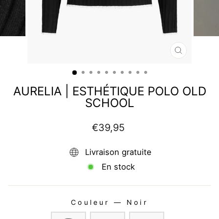
FERMER
(ESC)
AURELIA | ESTHÉTIQUE POLO OLD
SCHOOL
Prix
€39,95
régulier
Livraison gratuite
En stock
Couleur
—
Noir
COULEUR