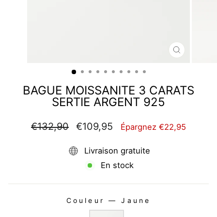
FERMER
(ESC)
BAGUE MOISSANITE 3 CARATS
SERTIE ARGENT 925
Prix
Prix
€132,90
€109,95
Épargnez €22,95
régulier
réduit
Livraison gratuite
En stock
Couleur
—
Jaune
COULEUR