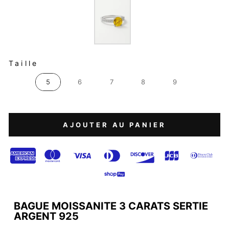
TAILLE
Taille
5
6
7
8
9
AJOUTER AU PANIER
BAGUE MOISSANITE 3 CARATS SERTIE
ARGENT 925