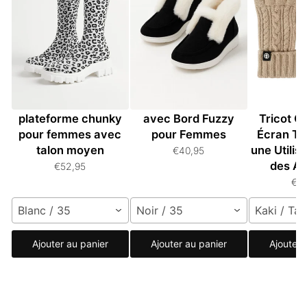
Bottes hautes à
Bottines en Suède
Gants Un
plateforme chunky
avec Bord Fuzzy
Tricot C
pour femmes avec
pour Femmes
Écran Ta
talon moyen
une Utilis
€40,95
des Ap
€52,95
€3
Blanc / 35
Noir / 35
Kaki / Tai
Ajouter au panier
Ajouter au panier
Ajouter 