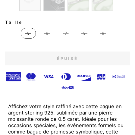
TAILLE
Taille
5
6
7
8
9
ÉPUISÉ
Affichez votre style raffiné avec cette bague en
argent sterling 925, sublimée par une pierre
moissanite ronde de 0.5 carat. Idéale pour les
occasions spéciales, les événements formels ou
comme bague de promesse symbolique, cette