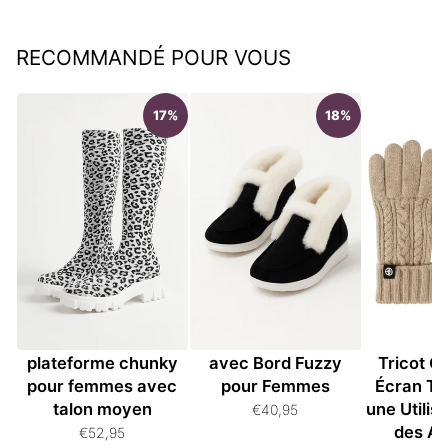
RECOMMANDÉ POUR VOUS
17%
18%
Bottes hautes à
Bottines en Suède
Gants Un
plateforme chunky
avec Bord Fuzzy
Tricot C
pour femmes avec
pour Femmes
Écran Ta
talon moyen
une Utilis
€40,95
des Ap
€52,95