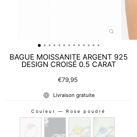
FERMER
(ESC)
BAGUE MOISSANITE ARGENT 925
DESIGN CROISÉ 0.5 CARAT
Prix
Prix
€79,95
régulier
réduit
Livraison gratuite
Couleur
—
Rose poudré
COULEUR