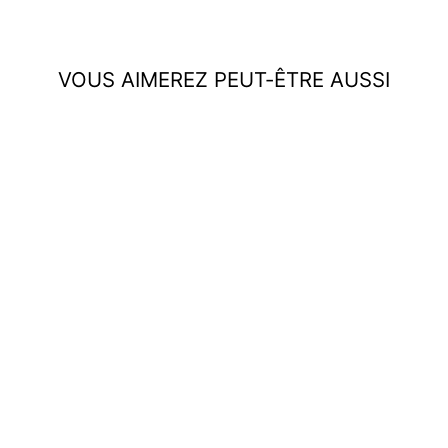
VOUS AIMEREZ PEUT-ÊTRE AUSSI
Épuisé
Bague moissanite argent
925 design croisé 0.5 carat
À partir de €67,95