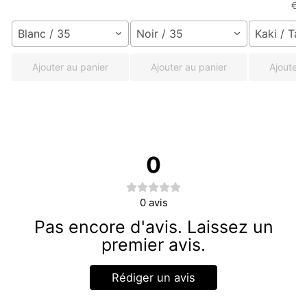
€3
Blanc / 35
Noir / 35
Kaki / Tai
Ajouter au panier
Ajouter au panier
Ajouter 
0
0
avis
Pas encore d'avis. Laissez un
premier avis.
Rédiger un avis