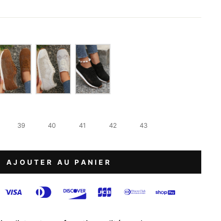
e
39
40
41
42
43
AJOUTER AU PANIER