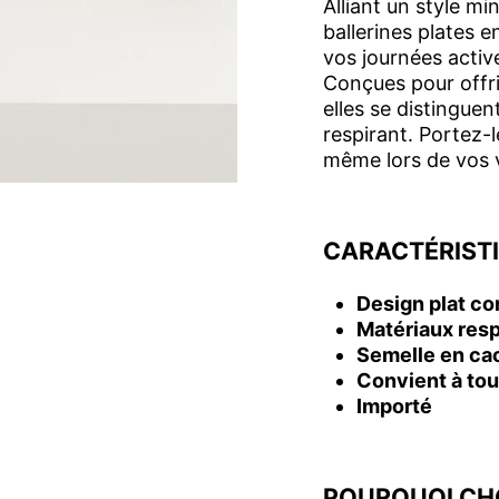
Alliant un style m
ballerines plates e
vos journées acti
Conçues pour offri
elles se distinguen
respirant. Portez-
même lors de vos v
CARACTÉRISTI
Design plat co
Matériaux resp
Semelle en ca
Convient à tou
Importé
POURQUOI CHO