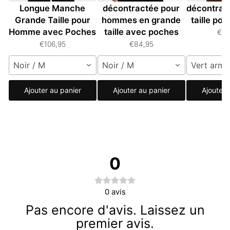
Longue Manche
décontractée pour
décontrac
Grande Taille pour
hommes en grande
taille p
Homme avec Poches
taille avec poches
€11
€106,95
€84,95
Noir / M
Noir / M
Vert armé
Ajouter au panier
Ajouter au panier
Ajouter 
0
0
avis
Pas encore d'avis. Laissez un
premier avis.