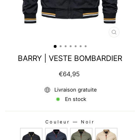
FERMER
(ESC)
BARRY | VESTE BOMBARDIER
Prix
€64,95
régulier
Livraison gratuite
En stock
Couleur
—
Noir
COULEUR