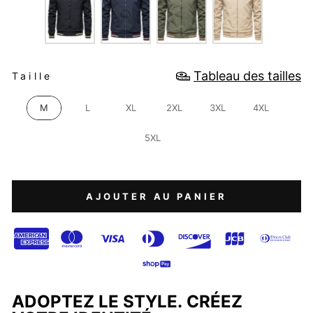
TAILLE
Tableau des tailles
Taille
M
L
XL
2XL
3XL
4XL
5XL
AJOUTER AU PANIER
ADOPTEZ LE STYLE. CRÉEZ