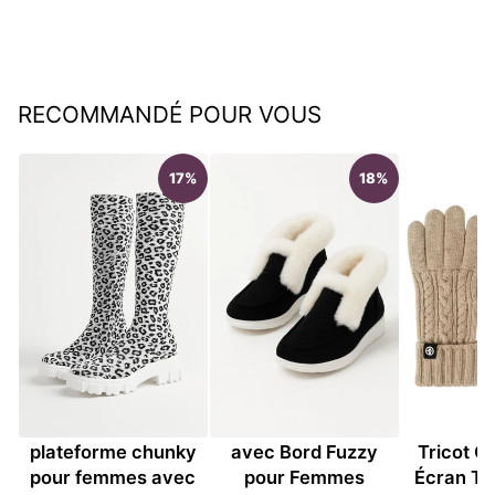
régulier
réduit
Épargnez €80,05
RECOMMANDÉ POUR VOUS
17%
18%
Bottes hautes à
Bottines en Suède
Gants Un
plateforme chunky
avec Bord Fuzzy
Tricot C
pour femmes avec
pour Femmes
Écran Ta