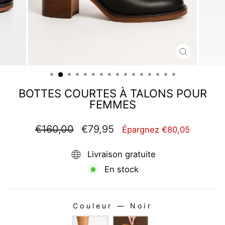
FERMER
(ESC)
BOTTES COURTES À TALONS POUR
FEMMES
Prix
Prix
€160,00
€79,95
Épargnez €80,05
régulier
réduit
Livraison gratuite
En stock
Couleur
—
Noir
COULEUR