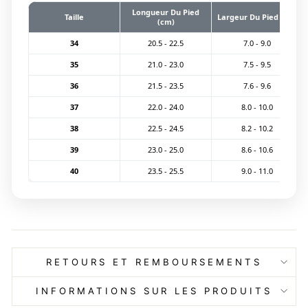
Longueur Du Pied
Taille
Largeur Du Pied (cm)
(cm)
34
20.5 - 22.5
7.0 - 9.0
35
21.0 - 23.0
7.5 - 9.5
36
21.5 - 23.5
7.6 - 9.6
37
22.0 - 24.0
8.0 - 10.0
38
22.5 - 24.5
8.2 - 10.2
39
23.0 - 25.0
8.6 - 10.6
40
23.5 - 25.5
9.0 - 11.0
RETOURS ET REMBOURSEMENTS
INFORMATIONS SUR LES PRODUITS