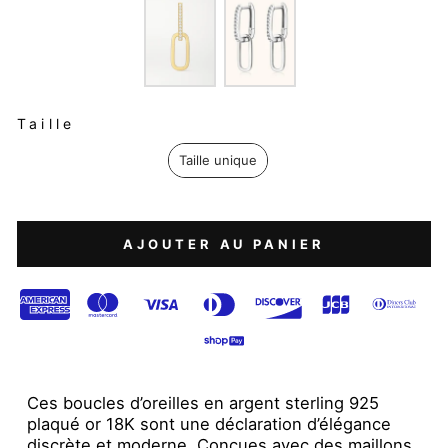
TAILLE
Taille
Taille unique
AJOUTER AU PANIER
Ces boucles d’oreilles en argent sterling 925
plaqué or 18K sont une déclaration d’élégance
discrète et moderne. Conçues avec des maillons