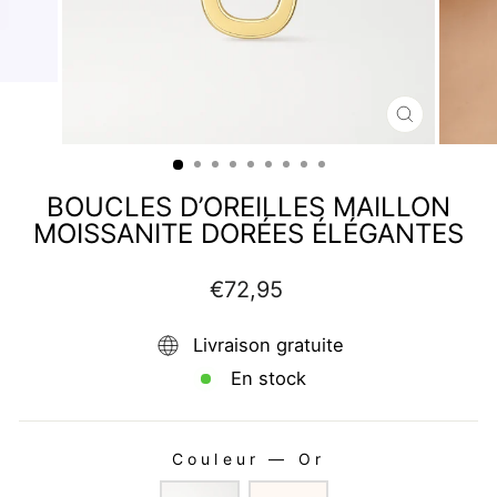
FERMER
(ESC)
BOUCLES D’OREILLES MAILLON
MOISSANITE DORÉES ÉLÉGANTES
Prix
€72,95
régulier
Livraison gratuite
En stock
Couleur
—
Or
COULEUR