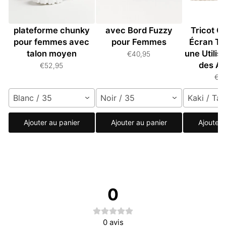
Bottes hautes à
Bottines en Suède
Gants Un
plateforme chunky
avec Bord Fuzzy
Tricot C
pour femmes avec
pour Femmes
Écran Ta
talon moyen
une Utilis
€40,95
des Ap
€52,95
€3
Blanc / 35
Noir / 35
Kaki / Tai
Ajouter au panier
Ajouter au panier
Ajouter 
0
0
avis