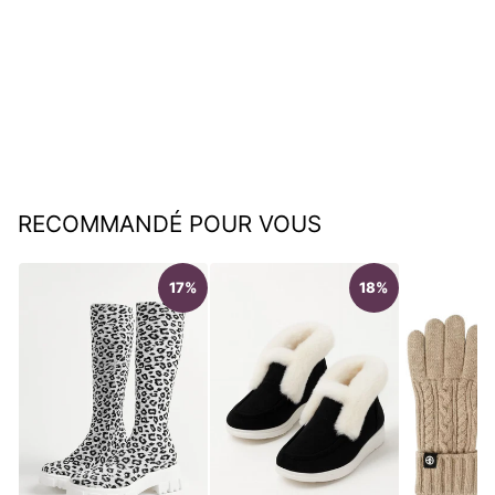
Boucles d’oreilles maillon
moissanite dorées
élégantes
€72,95
RECOMMANDÉ POUR VOUS
17%
18%