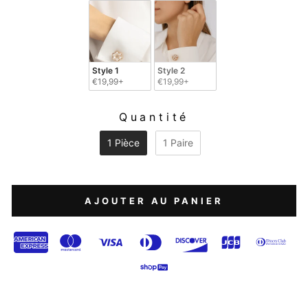
Style 1
Style 2
€19,99+
€19,99+
Quantité
QUANTITÉ
1 Pièce
1 Paire
AJOUTER AU PANIER