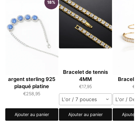
18%
Bracelet moissanite
Bracelet de tennis
Rhino
argent sterling 925
4MM
Bracelet
plaqué platine
€17,95
€1
€258,95
L'or / 7 pouces
L'or / Def
Ajouter au panier
Ajouter au panier
Ajouter 