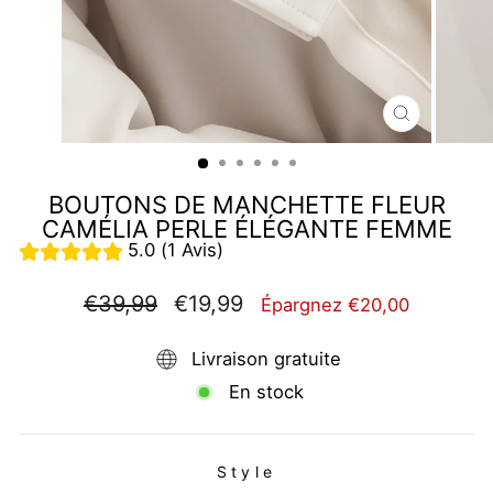
FERMER
(ESC)
BOUTONS DE MANCHETTE FLEUR
CAMÉLIA PERLE ÉLÉGANTE FEMME
5.0 (1 Avis)
Prix
Prix
€39,99
€19,99
Épargnez €20,00
régulier
réduit
Livraison gratuite
En stock
Style
STYLE