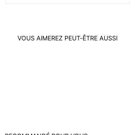
VOUS AIMEREZ PEUT-ÊTRE AUSSI
Celeste | Chemise imprimée
bleu
€34,95