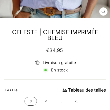
FE
(E
CELESTE | CHEMISE IMPRIMÉE
BLEU
Prix
€34,95
régulier
Livraison gratuite
En stock
TAILLE
Tableau des tailles
Taille
S
M
L
XL