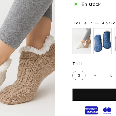
En stock
Couleur
—
Abric
COULEUR
TAILLE
Taille
S
M
L