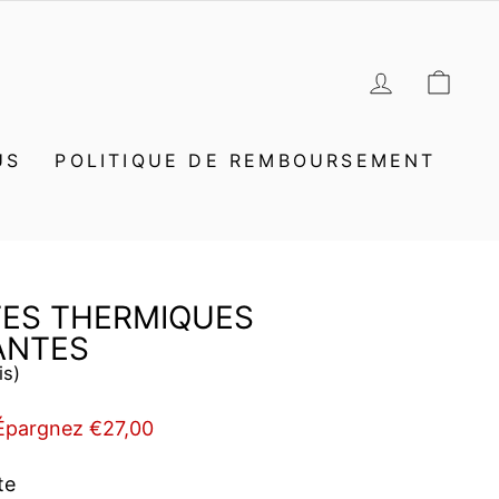
SE CON
PAN
US
POLITIQUE DE REMBOURSEMENT
ES THERMIQUES
ANTES
is)
Épargnez €27,00
te