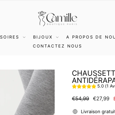
SSOIRES
BIJOUX
A PROPOS DE NO
CONTACTEZ NOUS
CHAUSSETT
ANTIDÉRAP
5.0 (1 Av
Prix
Prix
€54,99
€27,99
régulier
réduit
Livraison gratui