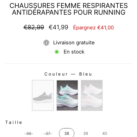
CHAUSSURES FEMME RESPIRANTES
ANTIDÉRAPANTES POUR RUNNING
Prix
Prix
€82,99
€41,99
Épargnez €41,00
régulier
réduit
Livraison gratuite
En stock
Couleur
—
Bleu
COULEUR
TAILLE
Taille
36
37
38
39
40