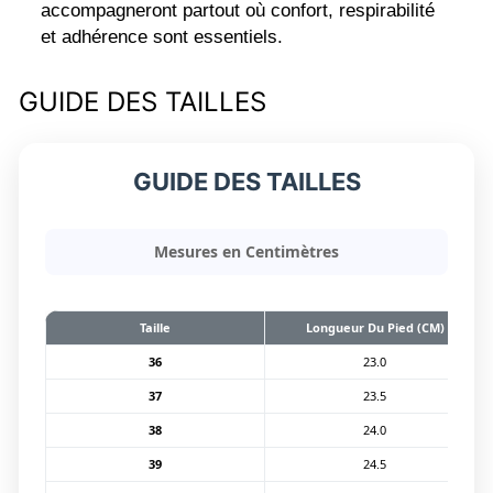
accompagneront partout où confort, respirabilité
et adhérence sont essentiels.
GUIDE DES TAILLES
GUIDE DES TAILLES
Mesures en Centimètres
Taille
Longueur Du Pied (CM)
36
23.0
37
23.5
38
24.0
39
24.5