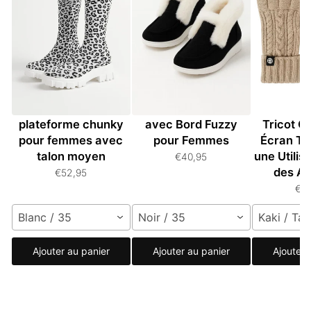
Bottes hautes à
Bottines en Suède
Gants Un
plateforme chunky
avec Bord Fuzzy
Tricot C
pour femmes avec
pour Femmes
Écran Ta
talon moyen
une Utilis
€40,95
des Ap
€52,95
€3
Blanc / 35
Noir / 35
Kaki / Tai
Ajouter au panier
Ajouter au panier
Ajouter 