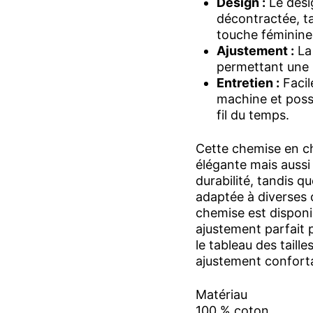
Design :
Le desi
décontractée, t
touche féminine
Ajustement :
La
permettant une 
Entretien :
Facil
machine et poss
fil du temps.
Cette chemise en c
élégante mais aussi 
durabilité, tandis q
adaptée à diverses o
chemise est disponi
ajustement parfait 
le tableau des taille
ajustement confortab
Matériau
100 % coton