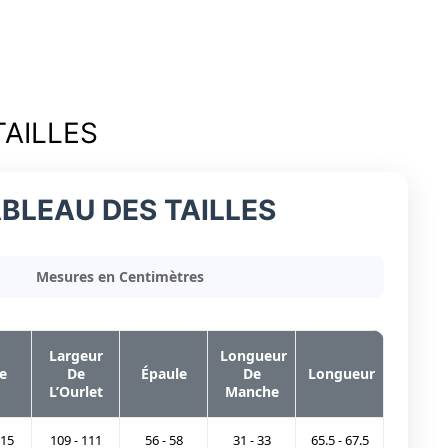
TAILLES
BLEAU DES TAILLES
Mesures en Centimètres
Largeur
Longueur
e
De
Épaule
De
Longueur
L’Ourlet
Manche
115
109 - 111
56 - 58
31 - 33
65.5 - 67.5