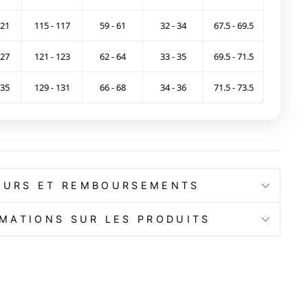
121
115 - 117
59 - 61
32 - 34
67.5 - 69.5
127
121 - 123
62 - 64
33 - 35
69.5 - 71.5
135
129 - 131
66 - 68
34 - 36
71.5 - 73.5
OURS ET REMBOURSEMENTS
MATIONS SUR LES PRODUITS