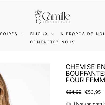
SSOIRES
BIJOUX
A PROPOS DE NO
CONTACTEZ NOUS
CHEMISE E
BOUFFANTE
POUR FEMM
Prix
Prix
€64,99
€53,95
régulier
réduit
Livraison gratui