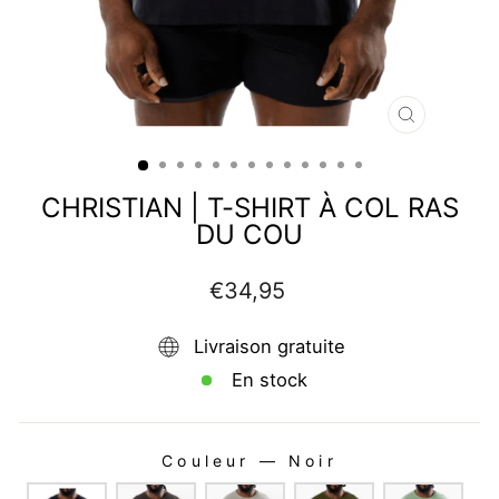
FERMER
(ESC)
CHRISTIAN | T-SHIRT À COL RAS
DU COU
Prix
€34,95
régulier
Livraison gratuite
En stock
Couleur
—
Noir
COULEUR