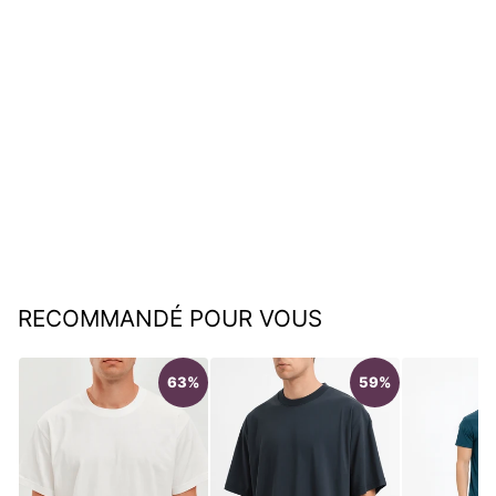
Christian | T-Shirt à col ras
du cou
€34,95
RECOMMANDÉ POUR VOUS
63%
59%