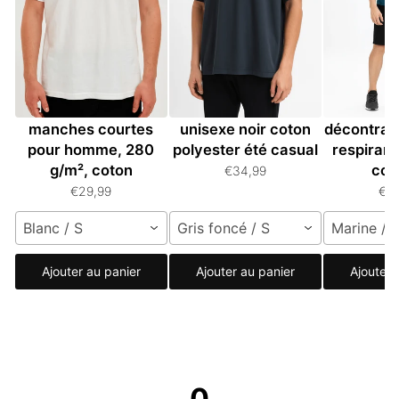
T-shirt oversize à
T-shirt oversize
T-shir
manches courtes
unisexe noir coton
décontrac
pour homme, 280
polyester été casual
respiran
g/m², coton
cou
€34,99
€29,99
€2
Blanc / S
Gris foncé / S
Marine / C
Ajouter au panier
Ajouter au panier
Ajouter 
0