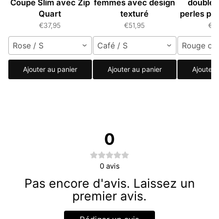
Coupe Slim avec Zip
femmes avec design
doubles
Quart
texturé
perles p
€37,95
€51,95
€5
Rose / S
Café / S
Rouge cou
Ajouter au panier
Ajouter au panier
Ajouter 
0
0
avis
Pas encore d'avis. Laissez un
premier avis.