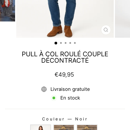
FERMER
(ESC)
PULL À COL ROULÉ COUPLE
DÉCONTRACTÉ
Prix
€49,95
régulier
Livraison gratuite
En stock
Couleur
—
Noir
COULEUR