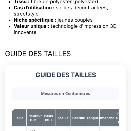
Tissu :
fibre de polyester (polyester).
Cas d'utilisation :
sorties décontractées,
streetstyle
Niche spécifique :
jeunes couples
Valeur unique :
technologie d'impression 3D
innovante
GUIDE DES TAILLES
GUIDE DES TAILLES
Mesures en Centimètres
Poids
Hauteur
Poids
Taille
Épaule
Poitrine
Longueur
Manche
Unitaire
(CM)
(KG)
(KG)
154 -