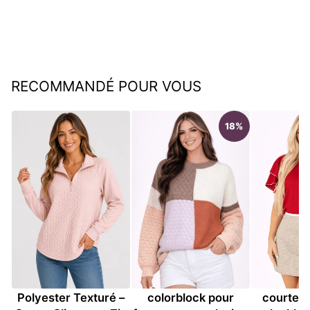
décontracté
€49,95
RECOMMANDÉ POUR VOUS
18%
Sweatshirt Femme
Pull ample en tricot
Pull à
Polyester Texturé –
colorblock pour
courtes 