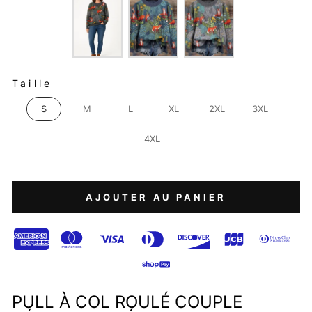
TAILLE
Taille
S
M
L
XL
2XL
3XL
4XL
AJOUTER AU PANIER
PULL À COL ROULÉ COUPLE