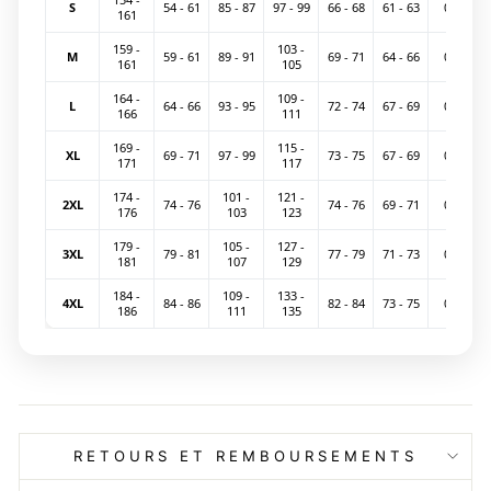
S
54 - 61
85 - 87
97 - 99
66 - 68
61 - 63
0.20
161
159 -
103 -
M
59 - 61
89 - 91
69 - 71
64 - 66
0.22
161
105
164 -
109 -
L
64 - 66
93 - 95
72 - 74
67 - 69
0.24
166
111
169 -
115 -
XL
69 - 71
97 - 99
73 - 75
67 - 69
0.26
171
117
174 -
101 -
121 -
2XL
74 - 76
74 - 76
69 - 71
0.28
176
103
123
179 -
105 -
127 -
3XL
79 - 81
77 - 79
71 - 73
0.30
181
107
129
184 -
109 -
133 -
4XL
84 - 86
82 - 84
73 - 75
0.32
186
111
135
RETOURS ET REMBOURSEMENTS