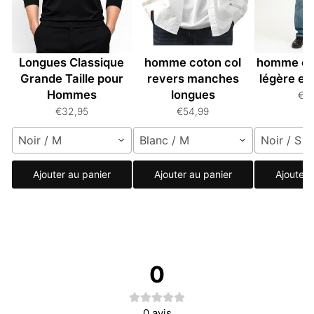
Polo à Manches
Chemise blanche
Chemise
Longues Classique
homme coton col
homme co
Grande Taille pour
revers manches
légère et
Hommes
longues
€3
€32,95
€54,99
Noir / M
Blanc / M
Noir / S
Ajouter au panier
Ajouter au panier
Ajouter 
0
0
avis