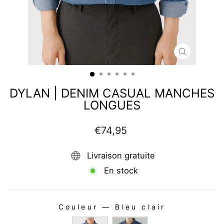
FERMER
(ESC)
DYLAN | DENIM CASUAL MANCHES
LONGUES
Prix
€74,95
régulier
Livraison gratuite
En stock
Couleur
—
Bleu clair
COULEUR