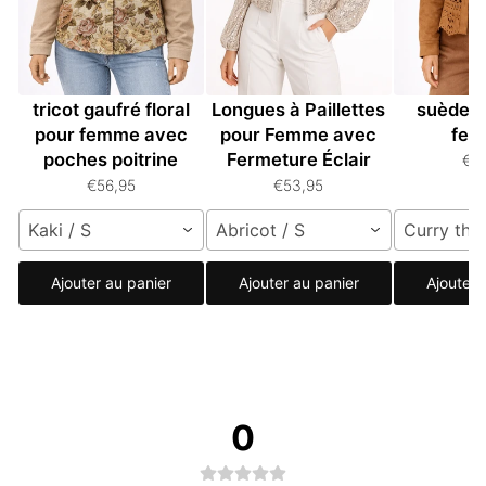
Veste à boutons en
Veste à Manches
Veste rét
tricot gaufré floral
Longues à Paillettes
suède u
pour femme avec
pour Femme avec
fe
poches poitrine
Fermeture Éclair
€5
€56,95
€53,95
Kaki / S
Abricot / S
Curry thaï
Ajouter au panier
Ajouter au panier
Ajouter 
0