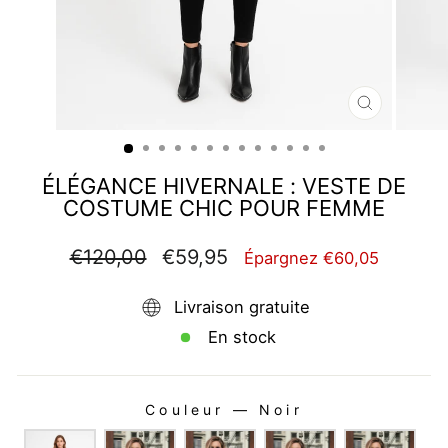
FERMER
(ESC)
ÉLÉGANCE HIVERNALE : VESTE DE
COSTUME CHIC POUR FEMME
Prix
Prix
€120,00
€59,95
Épargnez €60,05
régulier
réduit
Livraison gratuite
En stock
Couleur
—
Noir
COULEUR