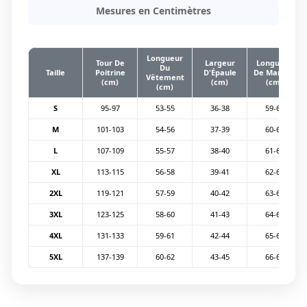
Mesures en Centimètres
Longueur
Tour De
Largeur
Longueur
Du
Taille
Poitrine
D'Épaule
De Manche
Vêtement
(cm)
(cm)
(cm)
(cm)
S
95-97
53-55
36-38
59-60
M
101-103
54-56
37-39
60-61
L
107-109
55-57
38-40
61-62
XL
113-115
56-58
39-41
62-63
2XL
119-121
57-59
40-42
63-64
3XL
123-125
58-60
41-43
64-65
4XL
131-133
59-61
42-44
65-66
5XL
137-139
60-62
43-45
66-67