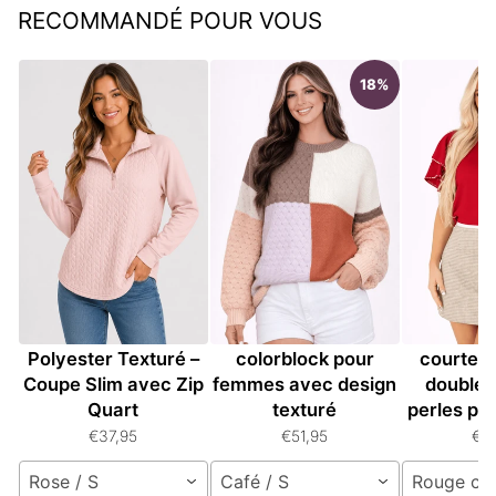
RECOMMANDÉ POUR VOUS
18%
Sweatshirt Femme
Pull ample en tricot
Pull à
Polyester Texturé –
colorblock pour
courtes 
Coupe Slim avec Zip
femmes avec design
doubles
Quart
texturé
perles p
€37,95
€51,95
€5
Rose / S
Café / S
Rouge cou