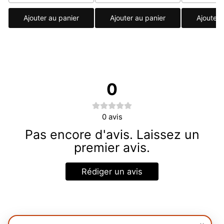
Ajouter au panier
Ajouter au panier
Ajouter 
0
0
avis
Pas encore d'avis. Laissez un
premier avis.
Rédiger un avis