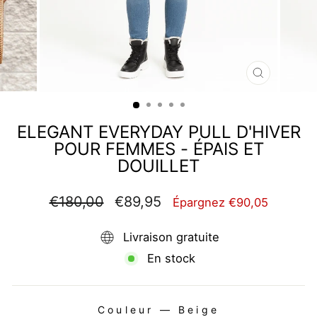
FERMER
(ESC)
ELEGANT EVERYDAY PULL D'HIVER
POUR FEMMES - ÉPAIS ET
DOUILLET
Prix
Prix
€180,00
€89,95
Épargnez €90,05
régulier
réduit
Livraison gratuite
En stock
Couleur
—
Beige