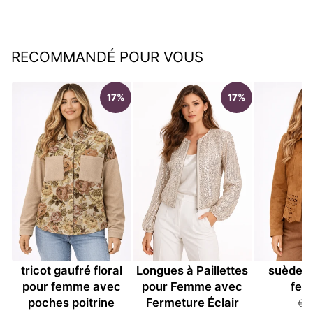
régulier
réduit
Épargnez €80,05
RECOMMANDÉ POUR VOUS
17%
17%
Veste à boutons en
Veste à Manches
Veste rét
tricot gaufré floral
Longues à Paillettes
suède u
pour femme avec
pour Femme avec
fe
poches poitrine
Fermeture Éclair
€5