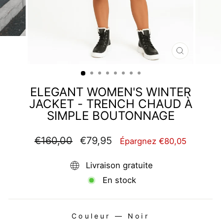
FERMER
(ESC)
ELEGANT WOMEN'S WINTER
JACKET - TRENCH CHAUD À
SIMPLE BOUTONNAGE
Prix
Prix
€160,00
€79,95
Épargnez €80,05
régulier
réduit
Livraison gratuite
En stock
Couleur
—
Noir