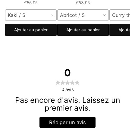
€56,95
€53,95
Kaki / S
Abricot / S
Curry thaï
Ajouter au panier
Ajouter au panier
Ajouter 
0
0
avis
Pas encore d'avis. Laissez un
premier avis.
Rédiger un avis