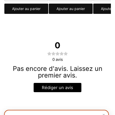
Ajouter au panier
Ajouter au panier
Ajouter 
0
0
avis
Pas encore d'avis. Laissez un
premier avis.
Rédiger un avis