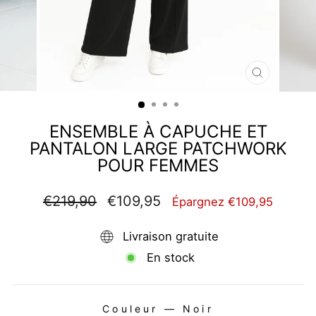
FERMER
(ESC)
ENSEMBLE À CAPUCHE ET
PANTALON LARGE PATCHWORK
POUR FEMMES
Prix
Prix
€219,90
€109,95
Épargnez €109,95
régulier
réduit
Livraison gratuite
En stock
Couleur
—
Noir