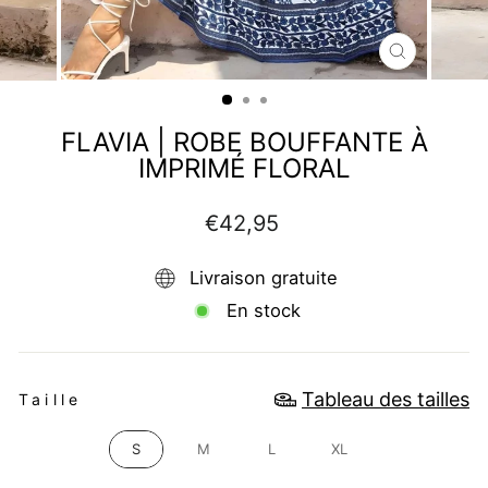
FERMER
(ESC)
FLAVIA | ROBE BOUFFANTE À
IMPRIMÉ FLORAL
Prix
€42,95
régulier
Livraison gratuite
En stock
TAILLE
Tableau des tailles
Taille
S
M
L
XL