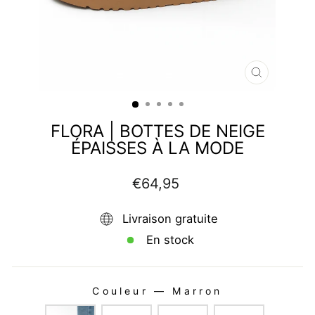
FERMER
(ESC)
FLORA | BOTTES DE NEIGE
ÉPAISSES À LA MODE
Prix
€64,95
régulier
Livraison gratuite
En stock
Couleur
—
Marron
COULEUR