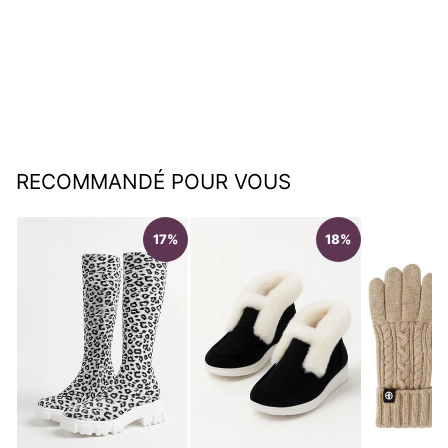
Flora | Bottes de neige
épaisses à la mode
€64,95
RECOMMANDÉ POUR VOUS
17%
18%