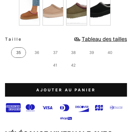
TAILLE
Tableau des tailles
Taille
35
36
37
38
39
40
41
42
AJOUTER AU PANIER