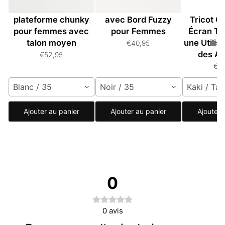
Bottes hautes à
Bottines en Suède
Gants Un
plateforme chunky
avec Bord Fuzzy
Tricot C
pour femmes avec
pour Femmes
Écran Ta
talon moyen
une Utilis
€40,95
des Ap
€52,95
€3
Blanc / 35
Noir / 35
Kaki / Tai
Ajouter au panier
Ajouter au panier
Ajouter 
0
0
avis