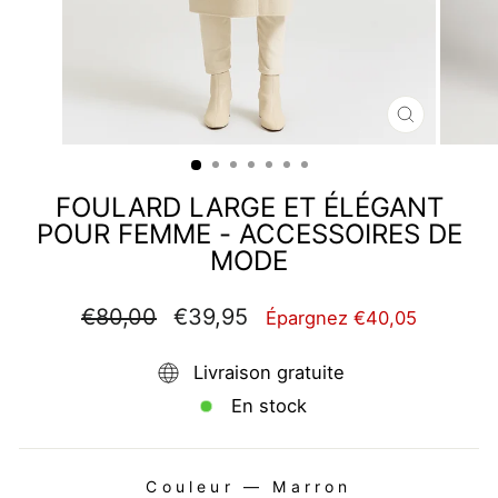
FERMER
(ESC)
FOULARD LARGE ET ÉLÉGANT
POUR FEMME - ACCESSOIRES DE
MODE
Prix
Prix
€80,00
€39,95
Épargnez €40,05
régulier
réduit
Livraison gratuite
En stock
Couleur
—
Marron