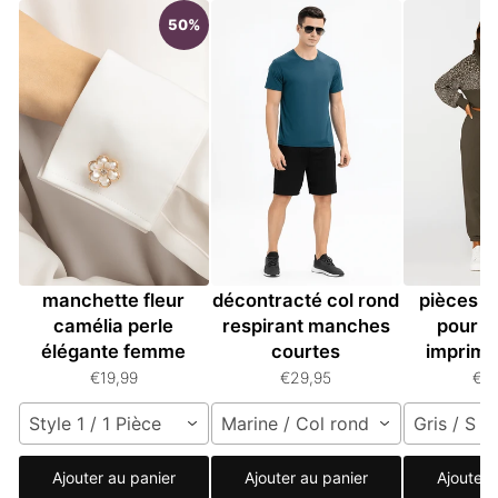
50%
Boutons de
T-shirt homme
Ensemb
manchette fleur
décontracté col rond
pièces à
camélia perle
respirant manches
pour 
élégante femme
courtes
imprimé
€19,99
€29,95
€8
Style 1 / 1 Pièce
Marine / Col rond / L
Gris / S
Ajouter au panier
Ajouter au panier
Ajouter 