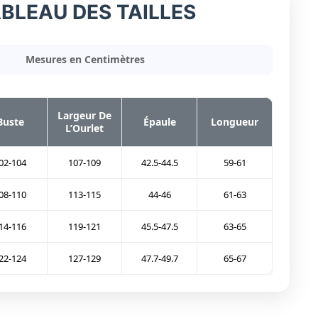
BLEAU DES TAILLES
Mesures en Centimètres
Largeur De
Buste
Épaule
Longueur
L’Ourlet
02-104
107-109
42.5-44.5
59-61
08-110
113-115
44-46
61-63
14-116
119-121
45.5-47.5
63-65
22-124
127-129
47.7-49.7
65-67