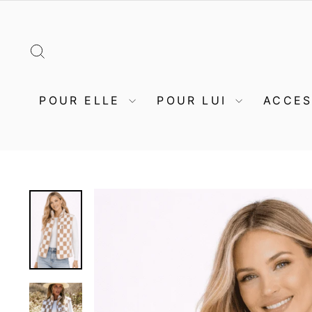
Passer
au
contenu
RECHERCHER
POUR ELLE
POUR LUI
ACCE