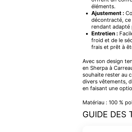
éléments.
Ajustement :
Con
décontracté, ce
rendant adapté 
Entretien :
Facile
froid et de le s
frais et prêt à ê
Avec son design ten
en Sherpa à Carreau
souhaite rester au c
divers vêtements, d
en faisant une opti
Matériau : 100 % po
GUIDE DES 