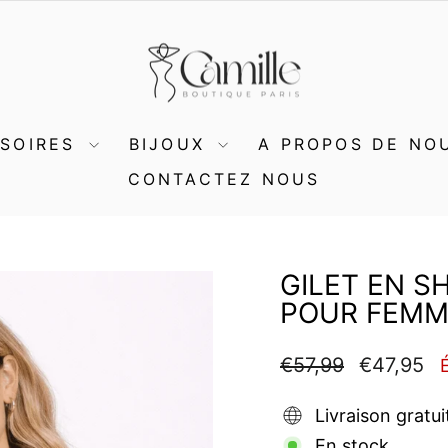
SSOIRES
BIJOUX
A PROPOS DE NO
CONTACTEZ NOUS
GILET EN S
POUR FEMM
Prix
Prix
€57,99
€47,95
régulier
réduit
Livraison gratui
En stock