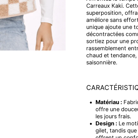
Carreaux Kaki. Cette
superposition, offr
améliore sans effor
unique ajoute une to
décontractées comm
sortiez pour une pr
rassemblement entre
chaud et tendance, 
saisonnière.
CARACTÉRISTIQ
Matériau :
Fabriq
offre une douceu
les jours frais.
Design :
Le motif
gilet, tandis que
offrent un confo