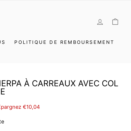
SE CON
PAN
US
POLITIQUE DE REMBOURSEMENT
HERPA À CARREAUX AVEC COL
E
Épargnez €10,04
te