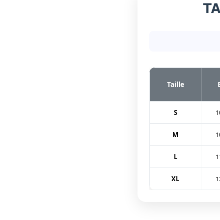
TA
Taille
S
1
M
1
L
1
XL
1