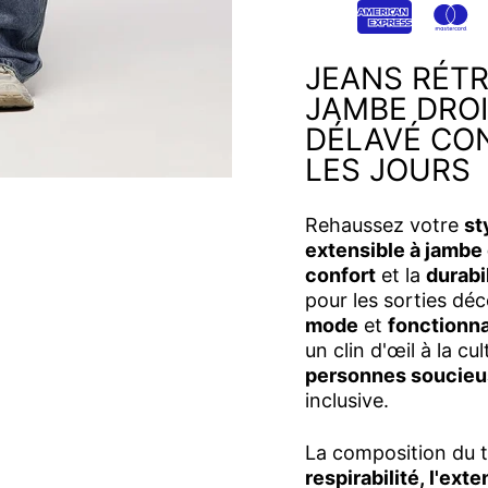
JEANS RÉTR
JAMBE DROI
DÉLAVÉ CO
LES JOURS
Rehaussez votre
st
extensible à jambe 
confort
et la
durabi
pour les sorties dé
mode
et
fonctionna
un clin d'œil à la c
personnes soucieus
inclusive.
La composition du 
respirabilité, l'exten