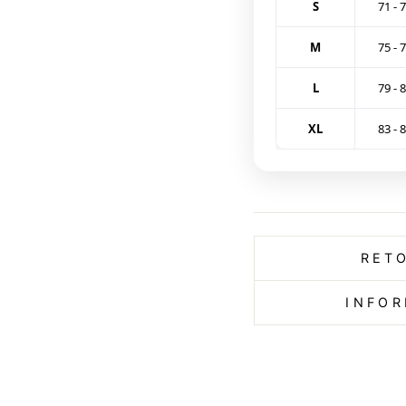
S
71 - 
M
75 - 
L
79 - 
XL
83 - 
RET
INFOR