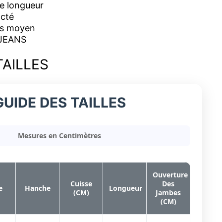
e longueur
cté
s moyen
JEANS
TAILLES
GUIDE DES TAILLES
Mesures en Centimètres
Ouverture
Cuisse
Des
e
Hanche
Longueur
(CM)
Jambes
(CM)