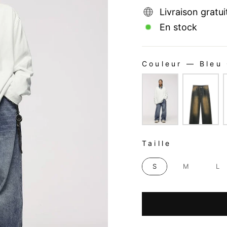
Livraison gratui
En stock
Couleur
—
Bleu 
COULEUR
TAILLE
Taille
S
M
L