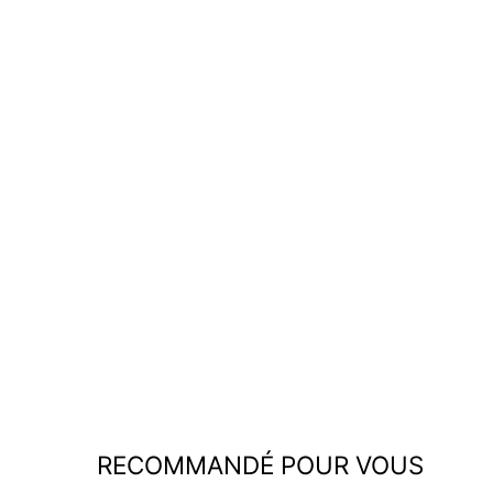
Jeans rétro extensibles unisexes à
jambe droite, pantalon en denim
délavé confortable à porter tous
les jours
€99,95
RECOMMANDÉ POUR VOUS