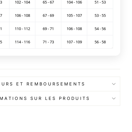
73
102 - 104
65 - 67
104 - 106
51 - 53
77
106 - 108
67 - 69
105 - 107
53 - 55
81
110 - 112
69 - 71
106 - 108
54 - 56
85
114 - 116
71 - 73
107 - 109
56 - 58
OURS ET REMBOURSEMENTS
MATIONS SUR LES PRODUITS