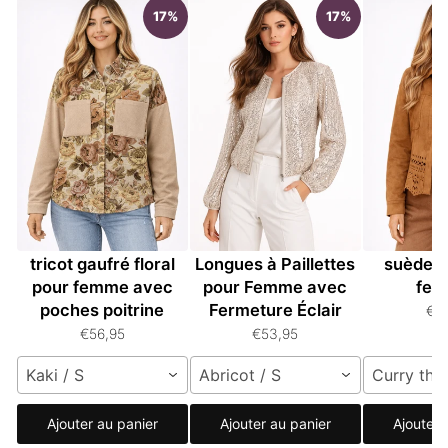
17%
17%
Veste à boutons en
Veste à Manches
Veste rét
tricot gaufré floral
Longues à Paillettes
suède u
pour femme avec
pour Femme avec
fe
poches poitrine
Fermeture Éclair
€5
€56,95
€53,95
Kaki / S
Abricot / S
Curry thaï
Ajouter au panier
Ajouter au panier
Ajouter 