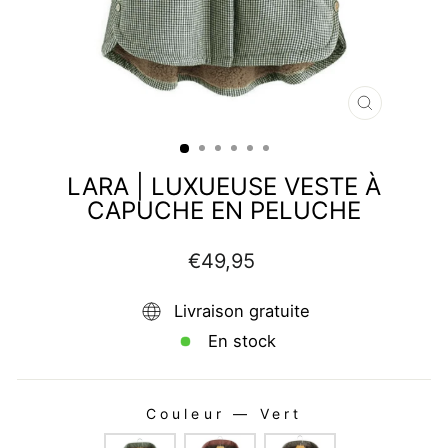
FERMER
(ESC)
LARA | LUXUEUSE VESTE À
CAPUCHE EN PELUCHE
Prix
€49,95
régulier
Livraison gratuite
En stock
Couleur
—
Vert
COULEUR