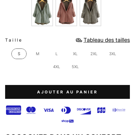
TAILLE
Tableau des tailles
Taille
S
M
L
XL
2XL
3XL
4XL
5XL
AJOUTER AU PANIER