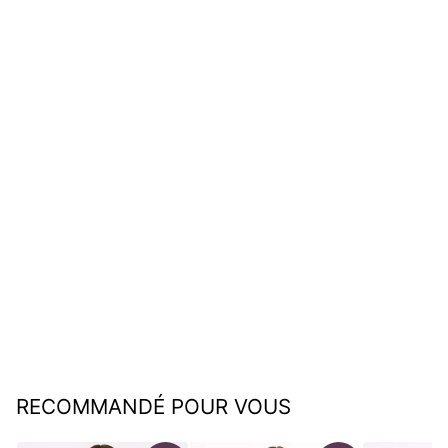
Lara | Luxueuse veste à
capuche en peluche
€49,95
RECOMMANDÉ POUR VOUS