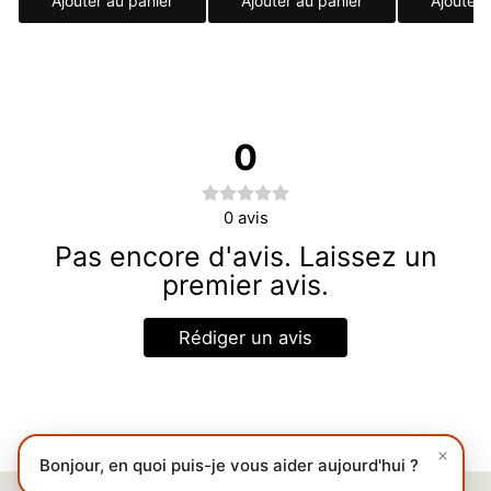
Ajouter au panier
Ajouter au panier
Ajouter 
0
0
avis
Pas encore d'avis. Laissez un
premier avis.
Rédiger un avis
Bonjour, en quoi puis-je vous aider aujourd'hui ?