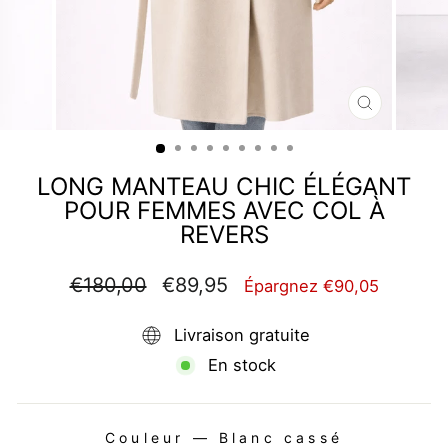
FERMER
(ESC)
LONG MANTEAU CHIC ÉLÉGANT
POUR FEMMES AVEC COL À
REVERS
Prix
Prix
€180,00
€89,95
Épargnez €90,05
régulier
réduit
Livraison gratuite
En stock
Couleur
—
Blanc cassé