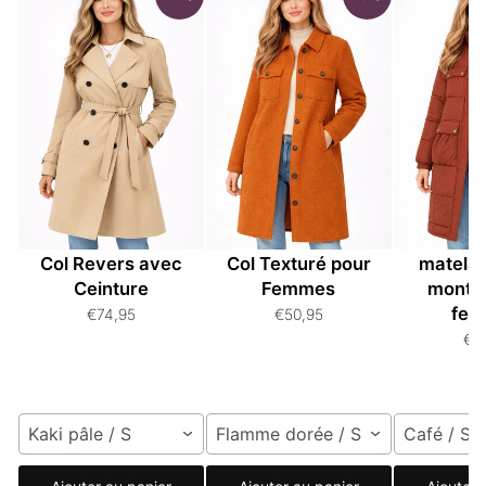
Manteau Femme à
Manteau Duster à
Manteau
Col Revers avec
Col Texturé pour
matelas
Ceinture
Femmes
monta
fe
€74,95
€50,95
€8
Kaki pâle / S
Flamme dorée / S
Café / S