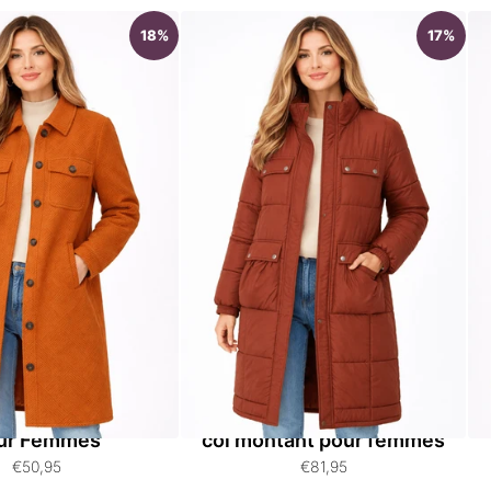
18%
17%
ster à Col Texturé
Manteau mi-long matelassé à
ur Femmes
col montant pour femmes
€50,95
€81,95