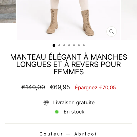
FERMER
(ESC)
MANTEAU ÉLÉGANT À MANCHES
LONGUES ET À REVERS POUR
FEMMES
Prix
Prix
€140,00
€69,95
Épargnez €70,05
régulier
réduit
Livraison gratuite
En stock
Couleur
—
Abricot