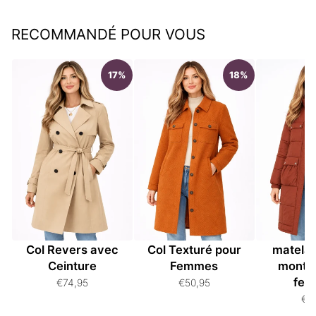
RECOMMANDÉ POUR VOUS
17%
18%
Manteau Femme à
Manteau Duster à
Manteau
Col Revers avec
Col Texturé pour
matelas
Ceinture
Femmes
monta
fe
€74,95
€50,95
€8