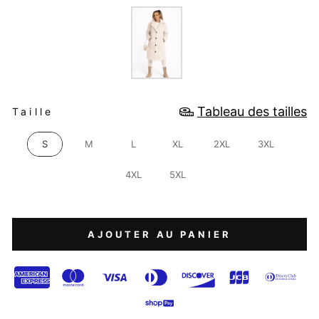
COULEUR
TAILLE
Tableau des tailles
Taille
S
M
L
XL
2XL
3XL
4XL
5XL
AJOUTER AU PANIER