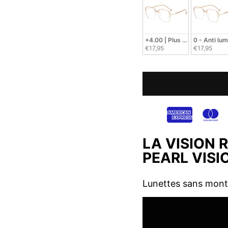
+4.00 | Plus de 70 ans
0 - Anti lu
€17,95
€17,95
LA VISION 
PEARL VIS
Lunettes sans montur