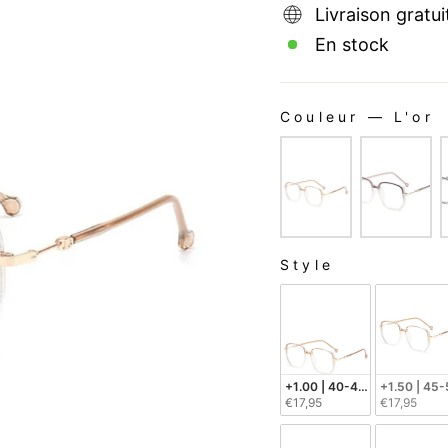
Livraison gratui
En stock
Couleur
—
L'or
COULEUR
Style
STYLE
+1.00 | 40-45 Années d'âg
+1.50 | 45
€17,95
€17,95