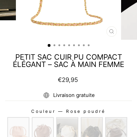
FERMER
(ESC)
PETIT SAC CUIR PU COMPACT
ÉLÉGANT – SAC À MAIN FEMME
Prix
€29,95
régulier
Livraison gratuite
Couleur
—
Rose poudré
COULEUR