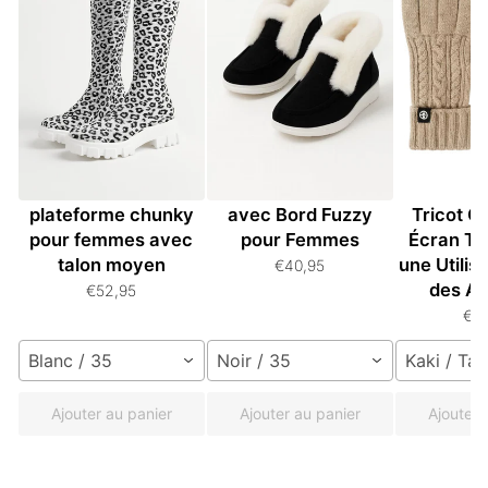
Bottes hautes à
Bottines en Suède
Gants Un
plateforme chunky
avec Bord Fuzzy
Tricot C
pour femmes avec
pour Femmes
Écran Ta
talon moyen
une Utilis
€40,95
des Ap
€52,95
€3
Blanc / 35
Noir / 35
Kaki / Tai
Ajouter au panier
Ajouter au panier
Ajouter 