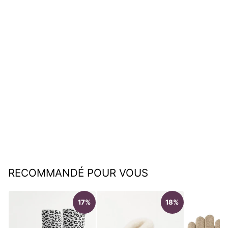
Petit sac cuir PU compact
élégant – sac à main femme
€29,95
RECOMMANDÉ POUR VOUS
17%
18%