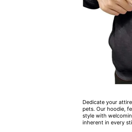
Dedicate your atti
pets. Our hoodie, f
style with welcomi
inherent in every st