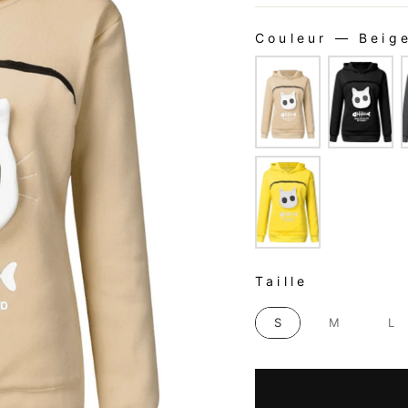
Couleur
—
Beig
COULEUR
TAILLE
Taille
S
M
L