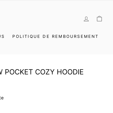
SE CON
PAN
US
POLITIQUE DE REMBOURSEMENT
W POCKET COZY HOODIE
te