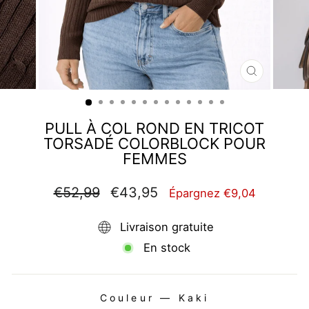
FERMER
(ESC)
PULL À COL ROND EN TRICOT
TORSADÉ COLORBLOCK POUR
FEMMES
Prix
Prix
€52,99
€43,95
Épargnez €9,04
régulier
réduit
Livraison gratuite
En stock
Couleur
—
Kaki