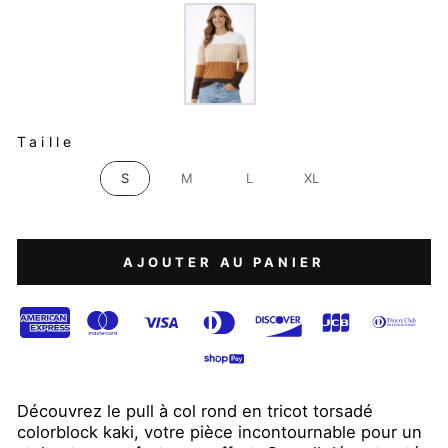
COULEUR
TAILLE
Taille
S
M
L
XL
AJOUTER AU PANIER
Découvrez le pull à col rond en tricot torsadé
colorblock kaki, votre pièce incontournable pour un