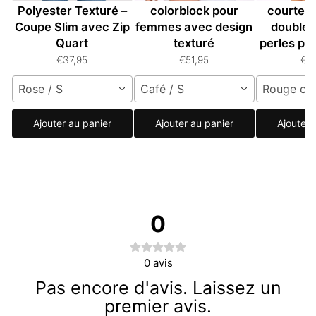
Polyester Texturé –
colorblock pour
courtes 
Coupe Slim avec Zip
femmes avec design
doubles
Quart
texturé
perles p
€37,95
€51,95
€5
Rose / S
Café / S
Rouge cou
Ajouter au panier
Ajouter au panier
Ajouter 
0
0
avis
Pas encore d'avis. Laissez un
premier avis.