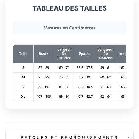
TABLEAU DES TAILLES
Mesures en Centimètres
Largeur
Longueur
Taille
Buste
De
Épaule
De
Longueur
L’Ourlet
Manche
S
87 - 89
69 - 71
35.5 - 37.5
59 - 61
62 - 64
M
93 - 95
75 - 77
37 - 39
60 - 62
64 - 66
L
99 - 101
81 - 83
38.5 - 40.5
61 - 63
66 - 68
XL
107 - 109
89 - 91
40.7 - 42.7
62 - 64
68 - 70
RETOURS ET REMBOURSEMENTS