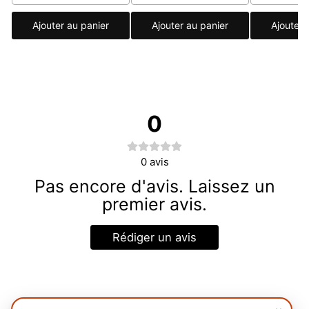
Ajouter au panier
Ajouter au panier
Ajouter 
0
0
avis
Pas encore d'avis. Laissez un
premier avis.
Rédiger un avis