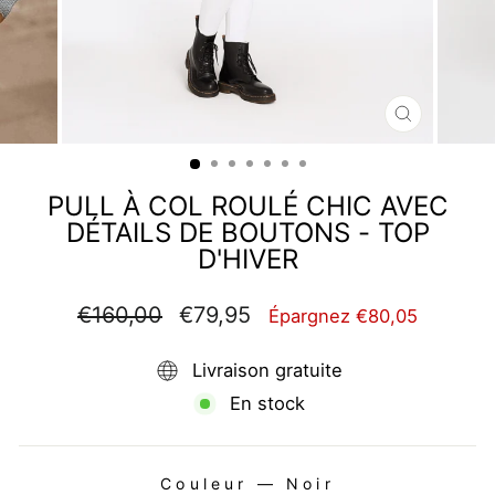
FERMER
(ESC)
PULL À COL ROULÉ CHIC AVEC
DÉTAILS DE BOUTONS - TOP
D'HIVER
Prix
Prix
€160,00
€79,95
Épargnez €80,05
régulier
réduit
Livraison gratuite
En stock
Couleur
—
Noir