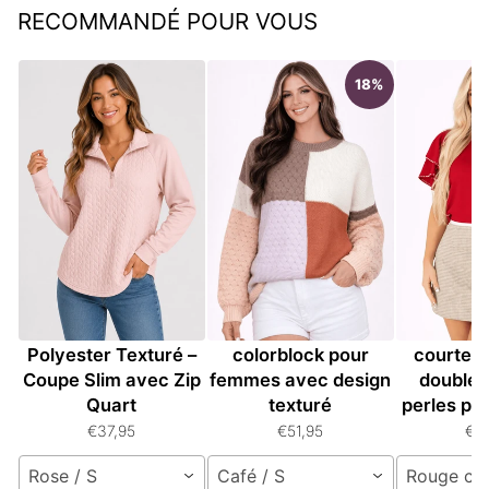
RECOMMANDÉ POUR VOUS
18%
Sweatshirt Femme
Pull ample en tricot
Pull à
Polyester Texturé –
colorblock pour
courtes 
Coupe Slim avec Zip
femmes avec design
doubles
Quart
texturé
perles p
€37,95
€51,95
€5
Rose / S
Café / S
Rouge cou