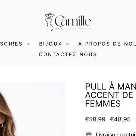
SSOIRES
BIJOUX
A PROPOS DE NO
CONTACTEZ NOUS
PULL À MA
ACCENT DE
FEMMES
Prix
Prix
€58,99
€48,95
régulier
réduit
Livraison gratui