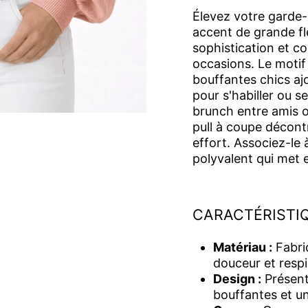
Élevez votre garde-
accent de grande fl
sophistication et co
occasions. Le motif
bouffantes chics aj
pour s'habiller ou 
brunch entre amis o
pull à coupe décont
effort. Associez-le 
polyvalent qui met e
CARACTÉRISTIQ
Matériau :
Fabriq
douceur et respir
Design :
Présent
bouffantes et u