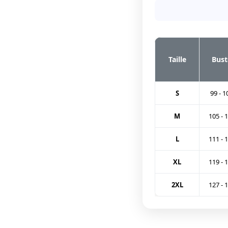
Taille
Bust
S
99 - 1
M
105 - 
L
111 - 
XL
119 - 
2XL
127 - 