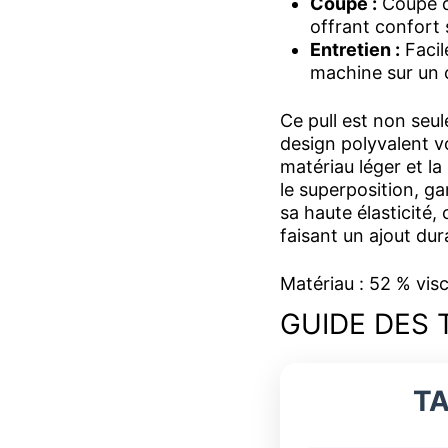
Coupe :
Coupe dé
offrant confort s
Entretien :
Facile
machine sur un c
Ce pull est non seu
design polyvalent v
matériau léger et la
le superposition, ga
sa haute élasticité,
faisant un ajout du
Matériau : 52 % vis
GUIDE DES 
TA