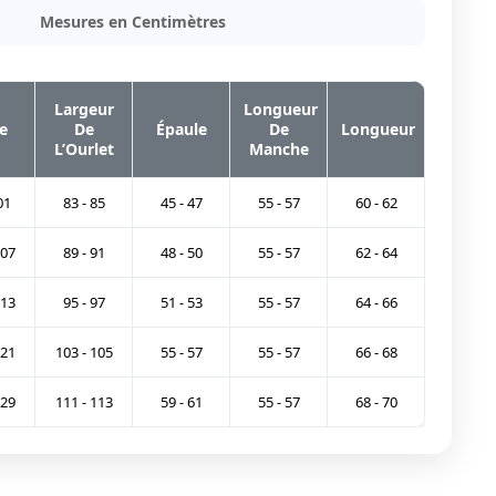
Mesures en Centimètres
Largeur
Longueur
e
De
Épaule
De
Longueur
L’Ourlet
Manche
01
83 - 85
45 - 47
55 - 57
60 - 62
107
89 - 91
48 - 50
55 - 57
62 - 64
113
95 - 97
51 - 53
55 - 57
64 - 66
121
103 - 105
55 - 57
55 - 57
66 - 68
129
111 - 113
59 - 61
55 - 57
68 - 70