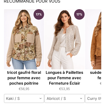
RECOMMANDÉ POUR VOUS
17%
17%
Veste à boutons en
Veste à Manches
Veste rét
tricot gaufré floral
Longues à Paillettes
suède u
pour femme avec
pour Femme avec
fe
poches poitrine
Fermeture Éclair
€5
€56,95
€53,95
Kaki / S
Abricot / S
Curry thaï