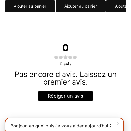
Ajouter au panier
Ajouter au panier
Ajouter 
0
0
avis
Pas encore d'avis. Laissez un
premier avis.
Rédiger un avis
Bonjour, en quoi puis-je vous aider aujourd'hui ?