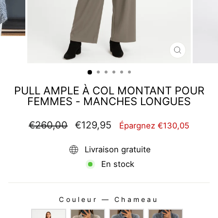
FERMER
(ESC)
PULL AMPLE À COL MONTANT POUR
FEMMES - MANCHES LONGUES
Prix
Prix
€260,00
€129,95
Épargnez €130,05
régulier
réduit
Livraison gratuite
En stock
Couleur
—
Chameau
COULEUR