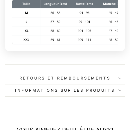
Taille
Longueur (cm)
Buste (cm)
Manche (cm)
M
56 - 58
94 - 96
45 - 47
L
57 - 59
99 - 101
46 - 48
XL
58 - 60
104 - 106
47 - 49
XXL
59 - 61
109 - 111
48 - 50
RETOURS ET REMBOURSEMENTS
INFORMATIONS SUR LES PRODUITS
VOUS AIMEREZ PEUT-ÊTRE AUSSI