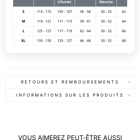
L’Ourlet
Manche
S
113 - 115
105 - 107
56 - 58
50 - 52
62 - 64
M
119 - 121
111 - 113
59 - 61
50 - 52
64 - 66
L
125 - 127
117 - 119
62 - 64
50 - 52
66 - 68
XL
133 - 135
125 - 127
66 - 68
50 - 52
68 - 70
RETOURS ET REMBOURSEMENTS
INFORMATIONS SUR LES PRODUITS
VOUS AIMEREZ PEUT-ÊTRE AUSSI