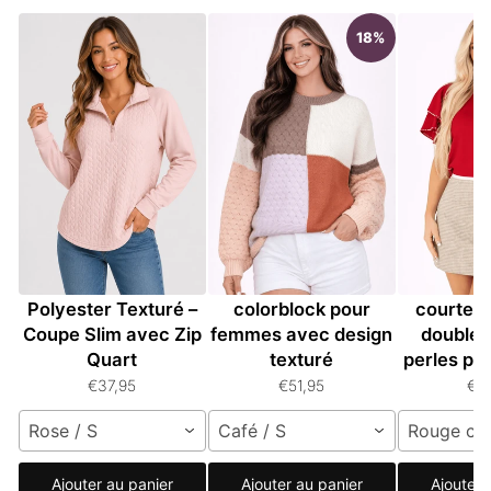
18%
Sweatshirt Femme
Pull ample en tricot
Pull à
Polyester Texturé –
colorblock pour
courtes 
Coupe Slim avec Zip
femmes avec design
doubles
Quart
texturé
perles p
€37,95
€51,95
€5
Rose / S
Café / S
Rouge cou
Ajouter au panier
Ajouter au panier
Ajouter 