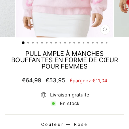
FERMER
(ESC)
PULL AMPLE À MANCHES
BOUFFANTES EN FORME DE CŒUR
POUR FEMMES
Prix
Prix
€64,99
€53,95
Épargnez €11,04
régulier
réduit
Livraison gratuite
En stock
Couleur
—
Rose