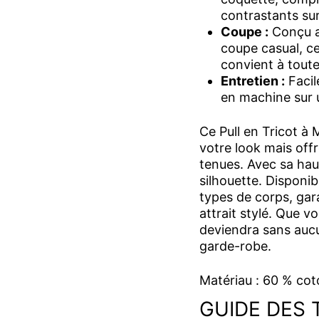
contrastants sur 
Coupe :
Conçu a
coupe casual, c
convient à toute 
Entretien :
Facile
en machine sur u
Ce Pull en Tricot à
votre look mais off
tenues. Avec sa haut
silhouette. Disponibl
types de corps, gar
attrait stylé. Que v
deviendra sans auc
garde-robe.
Matériau : 60 % cot
GUIDE DES 