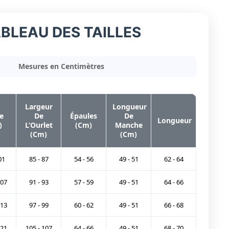
BLEAU DES TAILLES
Mesures en Centimètres
Largeur
Longueur
e
De
Épaules
De
Longueur
)
L’Ourlet
(Cm)
Manche
(Cm)
(Cm)
01
85 - 87
54 - 56
49 - 51
62 - 64
107
91 - 93
57 - 59
49 - 51
64 - 66
113
97 - 99
60 - 62
49 - 51
66 - 68
121
105 - 107
64 - 66
49 - 51
68 - 70