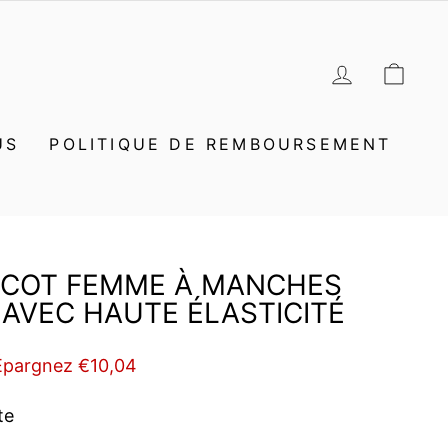
SE CON
PAN
US
POLITIQUE DE REMBOURSEMENT
RICOT FEMME À MANCHES
AVEC HAUTE ÉLASTICITÉ
Épargnez €10,04
te