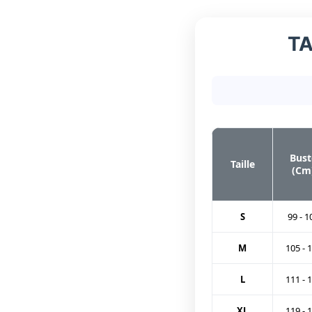
TA
Bust
Taille
(Cm
S
99 - 1
M
105 - 
L
111 - 
XL
119 - 