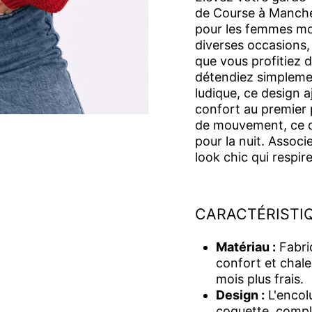
de Course à Manches
pour les femmes mod
diverses occasions,
que vous profitiez 
détendiez simplemen
ludique, ce design a
confort au premier 
de mouvement, ce qu
pour la nuit. Associ
look chic qui respir
CARACTÉRISTIQ
Matériau :
Fabriq
confort et chale
mois plus frais.
Design :
L'encolu
coquette, compl