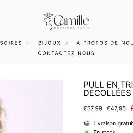
SSOIRES
BIJOUX
A PROPOS DE NO
CONTACTEZ NOUS
PULL EN T
DÉCOLLÉES 
Prix
Prix
€57,99
€47,95
régulier
réduit
Livraison gratui
En stock