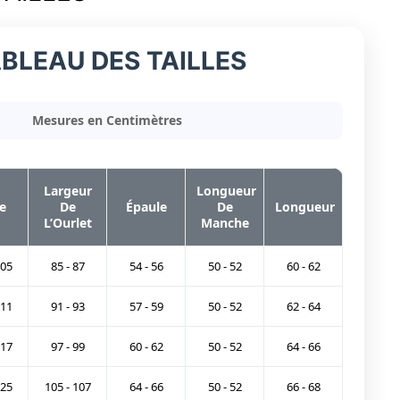
BLEAU DES TAILLES
Mesures en Centimètres
Largeur
Longueur
e
De
Épaule
De
Longueur
L’Ourlet
Manche
105
85 - 87
54 - 56
50 - 52
60 - 62
111
91 - 93
57 - 59
50 - 52
62 - 64
117
97 - 99
60 - 62
50 - 52
64 - 66
125
105 - 107
64 - 66
50 - 52
66 - 68