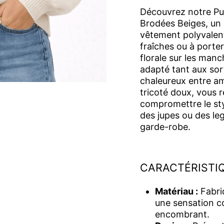
Découvrez notre Pu
Brodées Beiges, un 
vêtement polyvalent
fraîches ou à porter
florale sur les man
adapté tant aux so
chaleureux entre am
tricoté doux, vous 
compromettre le sty
des jupes ou des le
garde-robe.
CARACTÉRISTIQ
Matériau :
Fabriq
une sensation co
encombrant.