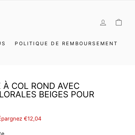
SE CON
PAN
US
POLITIQUE DE REMBOURSEMENT
 À COL ROND AVEC
LORALES BEIGES POUR
Épargnez €12,04
te