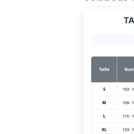
TA
Taille
Bust
S
103 - 
M
109 - 
L
115 - 
XL
123 - 