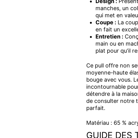
Design :
Présent
manches, un col
qui met en valeu
Coupe :
La coupe
en fait un excel
Entretien :
Conçu 
main ou en machi
plat pour qu'il re
Ce pull offre non se
moyenne-haute élast
bouge avec vous. Le
incontournable pou
détendre à la maison.
de consulter notre t
parfait.
Matériau : 65 % acr
GUIDE DES 