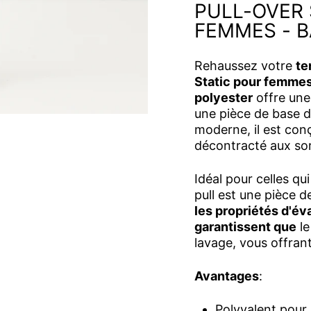
PULL-OVER 
FEMMES - B
Rehaussez votre
te
Static pour femme
polyester
offre une 
une pièce de base d
moderne, il est conç
décontracté aux so
Idéal pour celles qui
pull est une pièce d
les propriétés d'év
garantissent que
le
lavage, vous offrant
Avantages
:
Polyvalent pour 