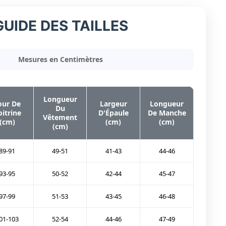
GUIDE DES TAILLES
Mesures en Centimètres
Longueur
our De
Largeur
Longueur
Du
oitrine
D'Épaule
De Manche
Vêtement
(cm)
(cm)
(cm)
(cm)
89-91
49-51
41-43
44-46
93-95
50-52
42-44
45-47
97-99
51-53
43-45
46-48
01-103
52-54
44-46
47-49