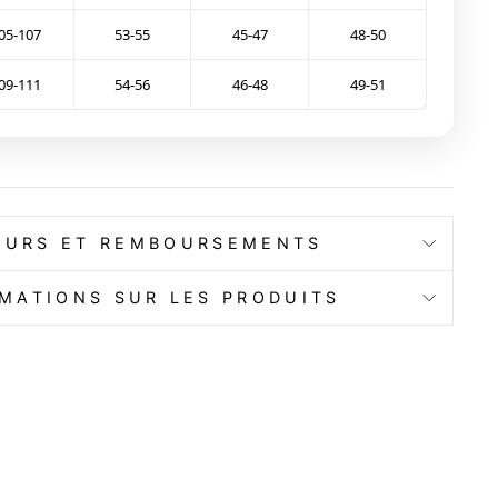
05-107
53-55
45-47
48-50
09-111
54-56
46-48
49-51
OURS ET REMBOURSEMENTS
MATIONS SUR LES PRODUITS