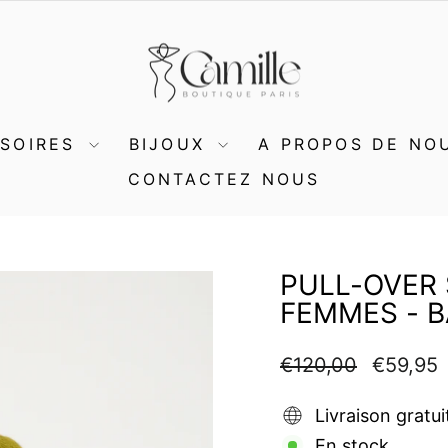
SSOIRES
BIJOUX
A PROPOS DE NO
CONTACTEZ NOUS
PULL-OVER 
FEMMES - B
Prix
Prix
€120,00
€59,95
régulier
réduit
Livraison gratui
En stock