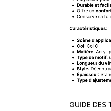
Durable et facil
Offre un
confort
Conserve sa form
Caractéristiques
:
Scène d'applica
Col
: Col O
Matière
: Acryli
Type de motif
: 
Longueur du v
Style
: Décontra
Épaisseur
: Sta
Type d'ajustem
GUIDE DES 