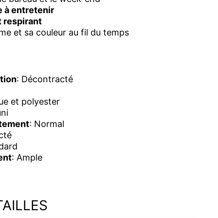
e à entretenir
 respirant
e et sa couleur au fil du temps
tion
: Décontracté
que et polyester
uni
êtement
: Normal
cté
ndard
ent
: Ample
TAILLES