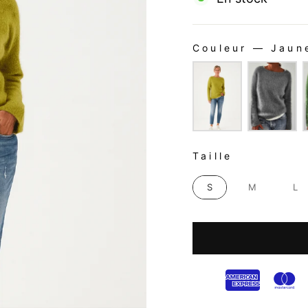
Couleur
—
Jaun
COULEUR
TAILLE
Taille
S
M
L