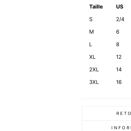
Taille
US
S
2/4
M
6
L
8
XL
12
2XL
14
3XL
16
RET
INFOR