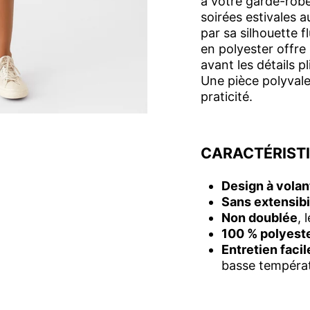
à votre garde-robe
soirées estivales 
par sa silhouette 
en polyester offre
avant les détails p
Une pièce polyvalent
praticité.
CARACTÉRIST
Design à volan
Sans extensibi
Non doublée
, 
100 % polyest
Entretien facil
basse tempéra