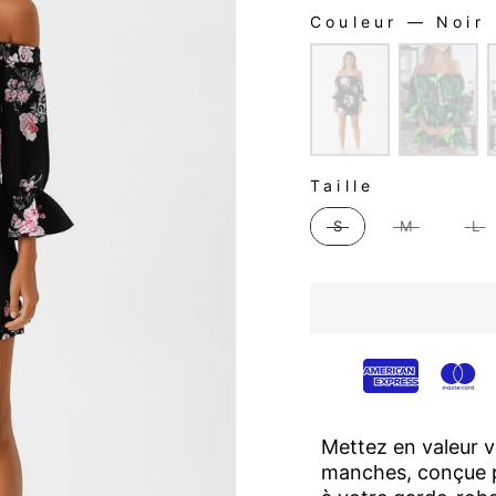
Couleur
—
Noir
COULEUR
TAILLE
Taille
S
M
L
Mettez en valeur v
manches, conçue p