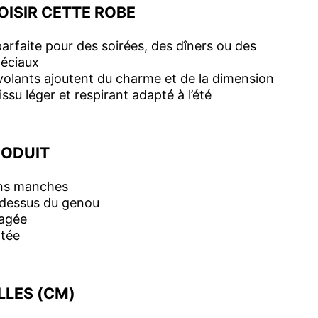
ISIR CETTE ROBE
parfaite pour des soirées, des dîners ou des
éciaux
 volants ajoutent du charme et de la dimension
tissu léger et respirant adapté à l’été
RODUIT
ans manches
-dessus du genou
agée
rtée
LLES (CM)