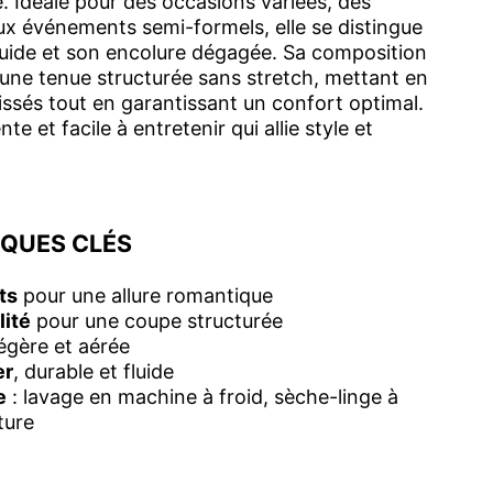
. Idéale pour des occasions variées, des
aux événements semi-formels, elle se distingue
fluide et son encolure dégagée. Sa composition
 une tenue structurée sans stretch, mettant en
lissés tout en garantissant un confort optimal.
e et facile à entretenir qui allie style et
IQUES CLÉS
ts
pour une allure romantique
lité
pour une coupe structurée
légère et aérée
er
, durable et fluide
e
: lavage en machine à froid, sèche-linge à
ture