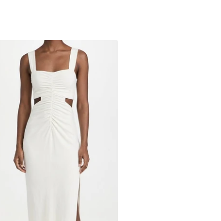
obe Midi Découpée Froncée