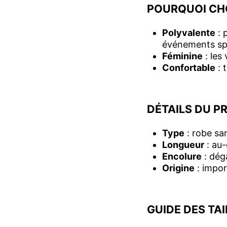
POURQUOI CHO
Polyvalente
: 
événements sp
Féminine
: les
Confortable
: 
DÉTAILS DU P
Type
: robe s
Longueur
: au
Encolure
: dég
Origine
: impo
GUIDE DES TAI