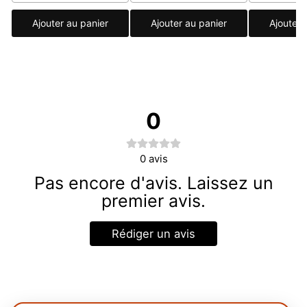
Ajouter au panier
Ajouter au panier
Ajouter 
0
0
avis
Pas encore d'avis. Laissez un
premier avis.
Rédiger un avis