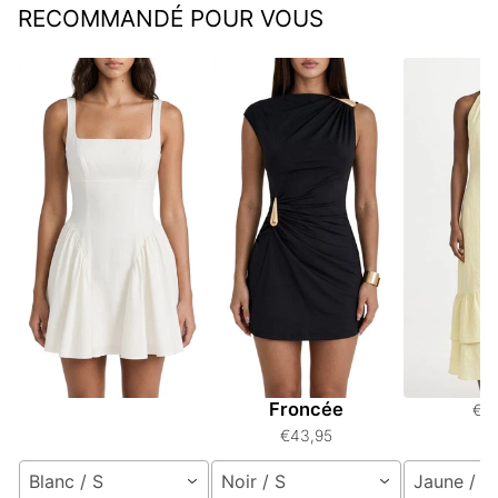
RECOMMANDÉ POUR VOUS
Robe Mini à Encolure
Robe Mini Sans
Robe M
Carrée Sans Dos
Manches
Manches 
Asymétrique
Grande
€41,95
Froncée
€4
€43,95
Blanc / S
Noir / S
Jaune / S