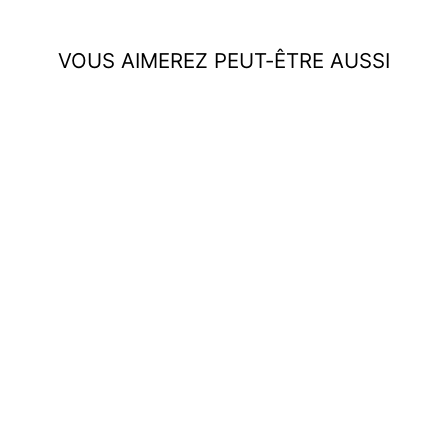
VOUS AIMEREZ PEUT-ÊTRE AUSSI
Robe dos nu en noix de
coco
€69,95