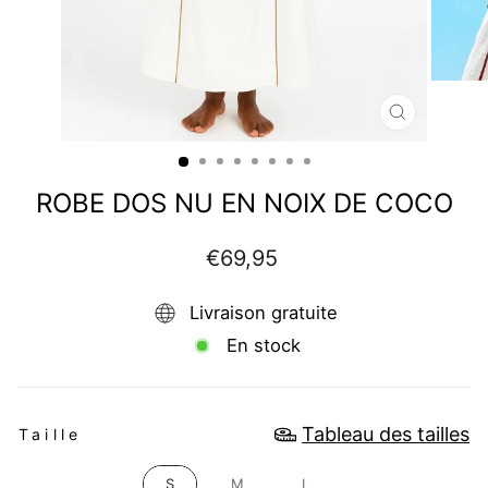
FERMER
(ESC)
ROBE DOS NU EN NOIX DE COCO
Prix
€69,95
régulier
Livraison gratuite
En stock
TAILLE
Tableau des tailles
Taille
S
M
L