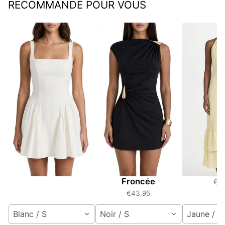
RECOMMANDÉ POUR VOUS
Robe Mini à Encolure
Robe Mini Sans
Robe M
Carrée Sans Dos
Manches
Manches 
Asymétrique
Grande
€41,95
Froncée
€4
€43,95
Blanc / S
Noir / S
Jaune / S