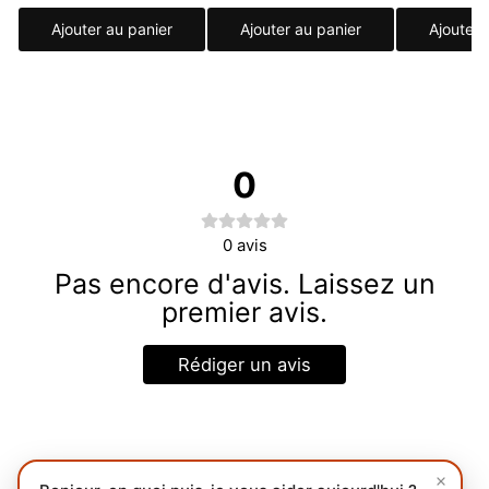
Ajouter au panier
Ajouter au panier
Ajouter 
0
0
avis
Pas encore d'avis. Laissez un
premier avis.
Rédiger un avis