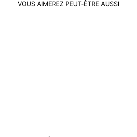
VOUS AIMEREZ PEUT-ÊTRE AUSSI
Robe florale avec col en V
et dos nu
€49,95