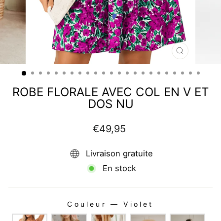
FERMER
(ESC)
ROBE FLORALE AVEC COL EN V ET
DOS NU
Prix
€49,95
régulier
Livraison gratuite
En stock
Couleur
—
Violet
COULEUR