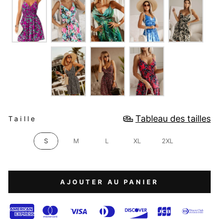
TAILLE
Tableau des tailles
Taille
S
M
L
XL
2XL
AJOUTER AU PANIER