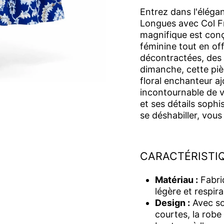
Entrez dans l'élég
Longues avec Col F
magnifique est conç
féminine tout en off
décontractées, des 
dimanche, cette pièc
floral enchanteur a
incontournable de 
et ses détails sophi
se déshabiller, vous
CARACTÉRISTIQ
Matériau :
Fabriq
légère et respir
Design :
Avec so
courtes, la robe