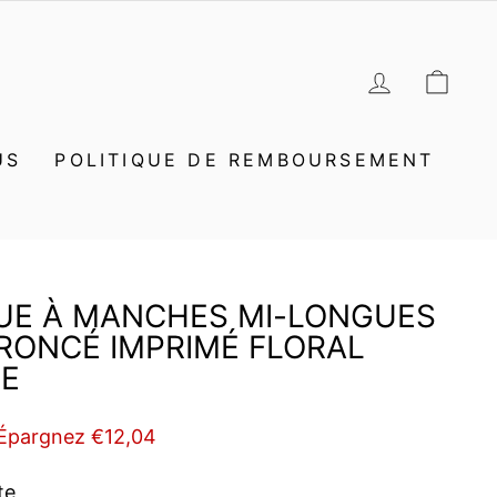
SE CON
PAN
US
POLITIQUE DE REMBOURSEMENT
UE À MANCHES MI-LONGUES
RONCÉ IMPRIMÉ FLORAL
E
Épargnez €12,04
te