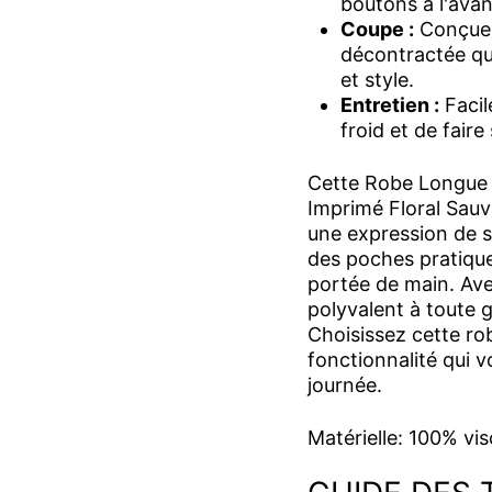
boutons à l'avan
Coupe :
Conçue p
décontractée qu
et style.
Entretien :
Facile
froid et de faire
Cette Robe Longue
Imprimé Floral Sauv
une expression de s
des poches pratique
portée de main. Avec
polyvalent à toute 
Choisissez cette ro
fonctionnalité qui v
journée.
Matérielle: 100% vi