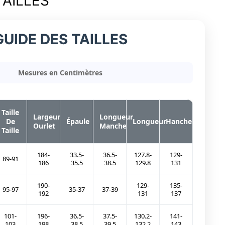
TAILLES
GUIDE DES TAILLES
Mesures en Centimètres
Taille
Largeur
Longueur
De
Épaule
Longueur
Hanche
Ourlet
Manche
Taille
184-
33.5-
36.5-
127.8-
129-
89-91
186
35.5
38.5
129.8
131
190-
129-
135-
95-97
35-37
37-39
192
131
137
101-
196-
36.5-
37.5-
130.2-
141-
103
198
38.5
39.5
132.2
143