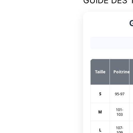
GUIDE DES 
Taille
Poitrine
S
95-97
101-
M
103
107-
L
109