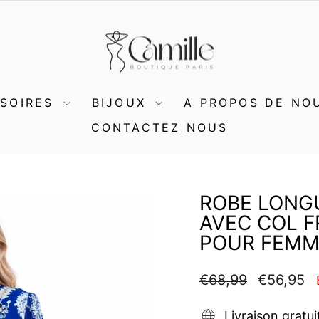
SSOIRES
BIJOUX
A PROPOS DE NO
CONTACTEZ NOUS
ROBE LONG
AVEC COL F
POUR FEMM
Prix
Prix
€68,99
€56,95
régulier
réduit
Livraison gratui