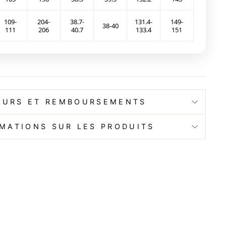
109-
204-
38.7-
131.4-
149-
38-40
111
206
40.7
133.4
151
OURS ET REMBOURSEMENTS
MATIONS SUR LES PRODUITS