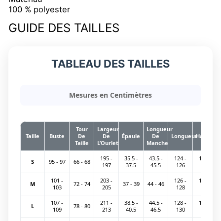
100 % polyester
GUIDE DES TAILLES
TABLEAU DES TAILLES
Mesures en Centimètres
Tour
Largeur
Longueur
Taille
Buste
De
De
Épaule
De
Longueur
Hanche
Taille
L’Ourlet
Manche
195 -
35.5 -
43.5 -
124 -
141 -
S
95 - 97
66 - 68
197
37.5
45.5
126
143
101 -
203 -
126 -
147 -
M
72 - 74
37 - 39
44 - 46
103
205
128
149
107 -
211 -
38.5 -
44.5 -
128 -
153 -
L
78 - 80
109
213
40.5
46.5
130
155