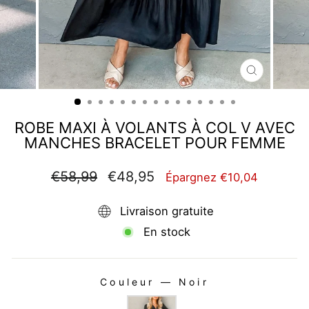
FERMER
(ESC)
ROBE MAXI À VOLANTS À COL V AVEC
MANCHES BRACELET POUR FEMME
Prix
Prix
€58,99
€48,95
Épargnez €10,04
régulier
réduit
Livraison gratuite
En stock
Couleur
—
Noir
COULEUR