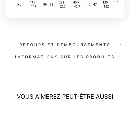
115 -
221 -
40.7 -
130 -
161 -
XL
86 - 88
45 - 47
117
223
42.7
132
163
RETOURS ET REMBOURSEMENTS
INFORMATIONS SUR LES PRODUITS
VOUS AIMEREZ PEUT-ÊTRE AUSSI
Réduit