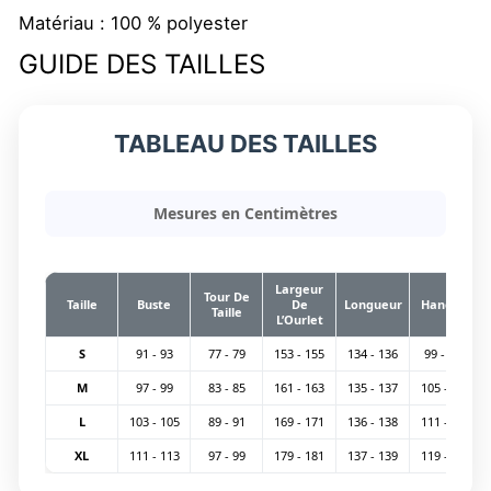
Matériau : 100 % polyester
GUIDE DES TAILLES
TABLEAU DES TAILLES
Mesures en Centimètres
Largeur
Tour De
Taille
Buste
De
Longueur
Hanches
Taille
L’Ourlet
S
91 - 93
77 - 79
153 - 155
134 - 136
99 - 101
M
97 - 99
83 - 85
161 - 163
135 - 137
105 - 107
L
103 - 105
89 - 91
169 - 171
136 - 138
111 - 113
XL
111 - 113
97 - 99
179 - 181
137 - 139
119 - 121