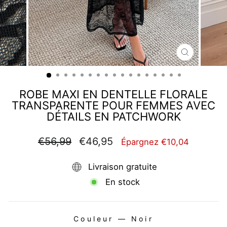
FERMER
(ESC)
ROBE MAXI EN DENTELLE FLORALE
TRANSPARENTE POUR FEMMES AVEC
DÉTAILS EN PATCHWORK
Prix
Prix
€56,99
€46,95
Épargnez €10,04
régulier
réduit
Livraison gratuite
En stock
Couleur
—
Noir