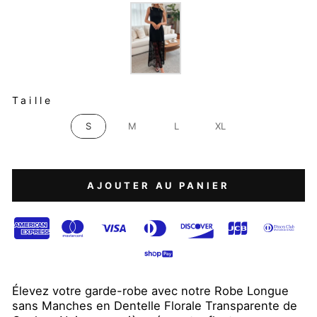
COULEUR
TAILLE
Taille
S
M
L
XL
AJOUTER AU PANIER
Élevez votre garde-robe avec notre Robe Longue
sans Manches en Dentelle Florale Transparente de