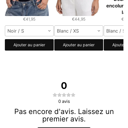
unique avec
halter avec détail de
encolure
découpes
boucle
la
€41,95
€44,95
€3
Noir / S
Blanc / XS
Blanc / S
Ajouter au panier
Ajouter au panier
Ajouter 
0
0
avis
Pas encore d'avis. Laissez un
premier avis.