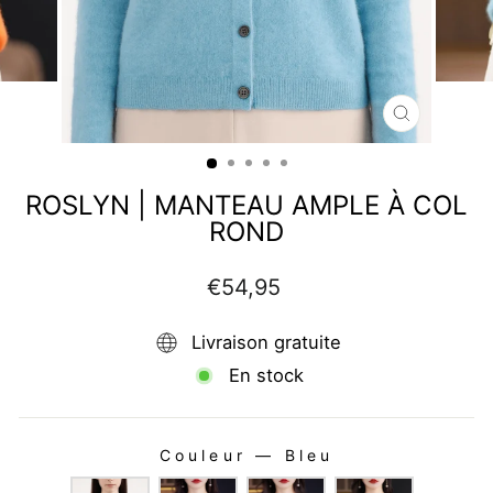
FERMER
(ESC)
ROSLYN | MANTEAU AMPLE À COL
ROND
Prix
€54,95
régulier
Livraison gratuite
En stock
Couleur
—
Bleu
COULEUR