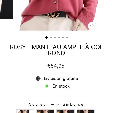
FERMER
(ESC)
ROSY | MANTEAU AMPLE À COL
ROND
Prix
€54,95
régulier
Livraison gratuite
En stock
Couleur
—
Framboise
COULEUR