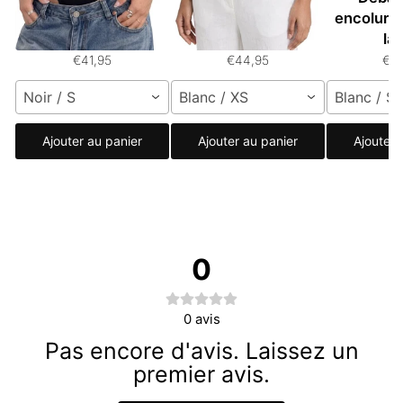
unique avec
halter avec détail de
encolure
découpes
boucle
la
€41,95
€44,95
€3
Noir / S
Blanc / XS
Blanc / S
Ajouter au panier
Ajouter au panier
Ajouter 
0
0
avis
Pas encore d'avis. Laissez un
premier avis.